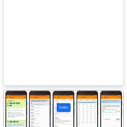
ইনস্টল
पिछला
अगला