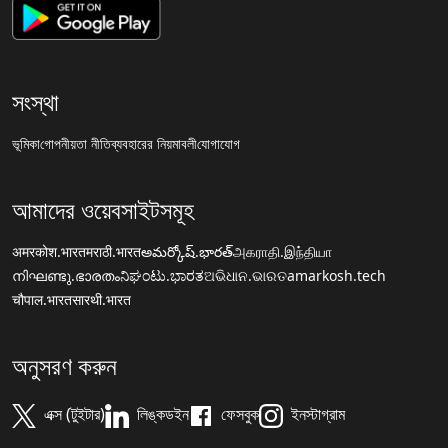
সংস্থা
ভূমিকা
গোপনীয়তা নীতি
ব্যবহারের নিয়মাবলী
যোগাযোগ
আমাদের ওয়েবসাইটসমূহ
अमरकोश.भारत
मराठी.भारत
అమర్కోష్.భారత్
அகராதி.இந்தியா
നിഘണ്ടു.ഭാരതം
ನಿಘಂಟು.ಭಾರತ
ଅଭିଧାନ.ଭାରତ
amarkosh.tech
चौपाल.भारत
सारथी.भारत
অনুসরণ করুন
এক্স (টুইটার)
লিঙ্কডইন
ফেসবুক
ইনস্টাগ্রাম