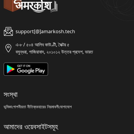
support[@]amarkosh.tech
এ-৮ / ৫০৪ আলিব কাউণ্টী, সৈক্টর ৫
বসুন্ধরা, গাজিয়াবাদ, ২০১০১২ উত্তর প্রদেশ, ভারত
সংস্থা
ভূমিকা
গোপনীয়তা নীতি
ব্যবহারের নিয়মাবলী
যোগাযোগ
আমাদের ওয়েবসাইটসমূহ