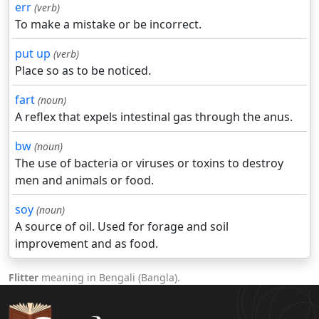
err
(verb)
To make a mistake or be incorrect.
put up
(verb)
Place so as to be noticed.
fart
(noun)
A reflex that expels intestinal gas through the anus.
bw
(noun)
The use of bacteria or viruses or toxins to destroy
men and animals or food.
soy
(noun)
A source of oil. Used for forage and soil
improvement and as food.
Flitter
meaning in Bengali (Bangla).