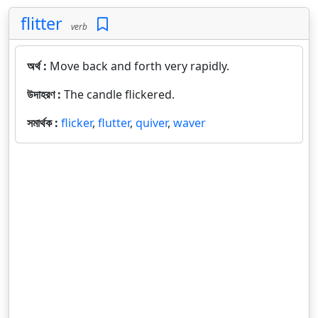
flitter
verb
অর্থ :
Move back and forth very rapidly.
উদাহরণ :
The candle flickered.
সমার্থক :
flicker
,
flutter
,
quiver
,
waver