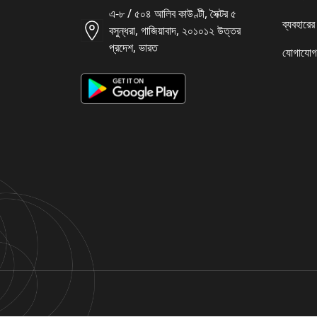
এ-৮ / ৫০৪ আলিব কাউণ্টী, সৈক্টর ৫
ব্যবহারের
বসুন্ধরা, গাজিয়াবাদ, ২০১০১২ উত্তর
প্রদেশ, ভারত
যোগাযোগ