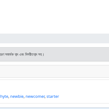
হরণ সমার্থক শব্দ এবং বিপরীতশব্দ সহ।
hyte
,
newbie
,
newcomer
,
starter