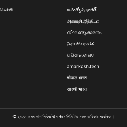
 নিয়মাবলী
అమర్కోష్.భారత్
அகராதி.இந்தியா
നിഘണ്ടു.ഭാരതം
ನಿಘಂಟು.ಭಾರತ
ଅଭିଧାନ.ଭାରତ
amarkosh.tech
चौपाल.भारत
सारथी.भारत
© ২০২৬ অমৰকোশ লিঙ্গ্ৱিস্টিক্স প্রা॰ লিমিটেড সকল অধিকার সংরক্ষিত।