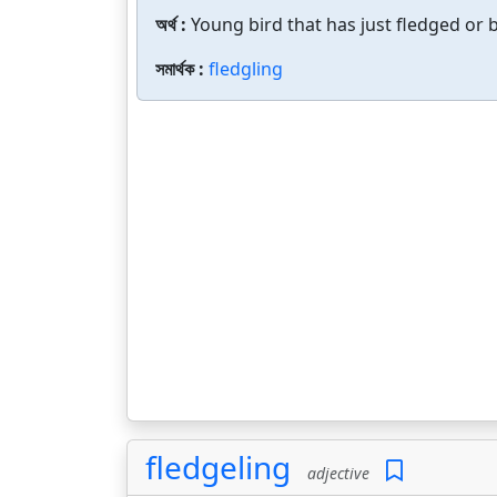
অর্থ :
Young bird that has just fledged or 
সমার্থক :
fledgling
fledgeling
adjective