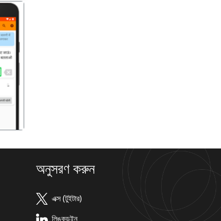
गला
অনুসরণ করুন
এক্স (টুইটার)
লিঙ্কডইন