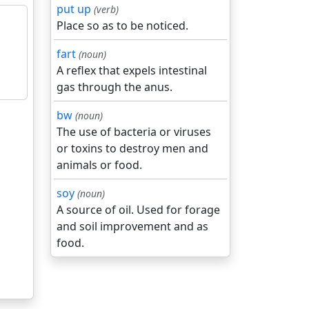
put up
(verb)
Place so as to be noticed.
fart
(noun)
A reflex that expels intestinal
gas through the anus.
bw
(noun)
The use of bacteria or viruses
or toxins to destroy men and
animals or food.
soy
(noun)
A source of oil. Used for forage
and soil improvement and as
food.