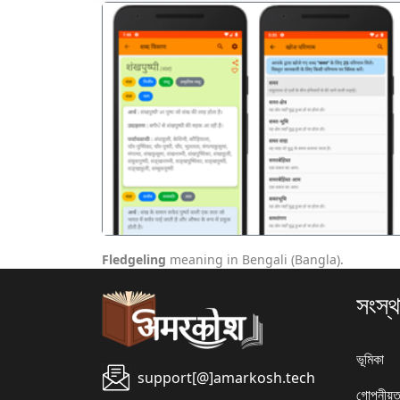
पिछला
Fledgeling
meaning in Bengali (Bangla).
সংস্থ
ভূমিকা
support[@]amarkosh.tech
গোপনীয়ত