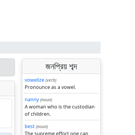
জনপ্রিয় শব্দ
vowelize
(verb)
Pronounce as a vowel.
nanny
(noun)
A woman who is the custodian
of children.
best
(noun)
The supreme effort one can