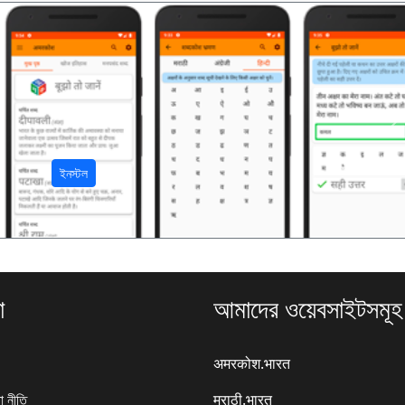
अ
ইনস্টল
া
আমাদের ওয়েবসাইটসমূহ
अमरकोश.भारत
া নীতি
मराठी.भारत