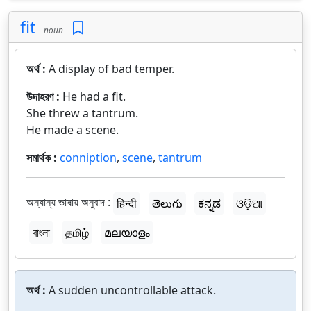
fit
noun
অর্থ :
A display of bad temper.
উদাহরণ :
He had a fit.
She threw a tantrum.
He made a scene.
সমার্থক :
conniption
,
scene
,
tantrum
অন্যান্য ভাষায় অনুবাদ :
हिन्दी
తెలుగు
ಕನ್ನಡ
ଓଡ଼ିଆ
বাংলা
தமிழ்
മലയാളം
অর্থ :
A sudden uncontrollable attack.