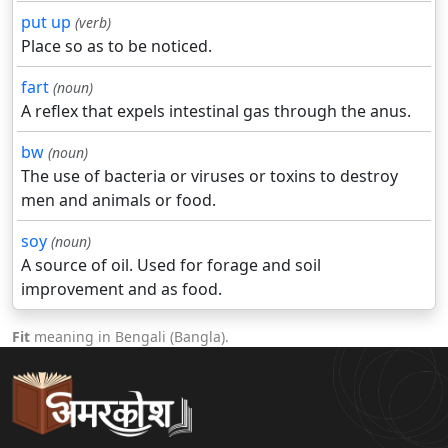
put up
(verb)
Place so as to be noticed.
fart
(noun)
A reflex that expels intestinal gas through the anus.
bw
(noun)
The use of bacteria or viruses or toxins to destroy
men and animals or food.
soy
(noun)
A source of oil. Used for forage and soil
improvement and as food.
Fit
meaning in Bengali (Bangla).