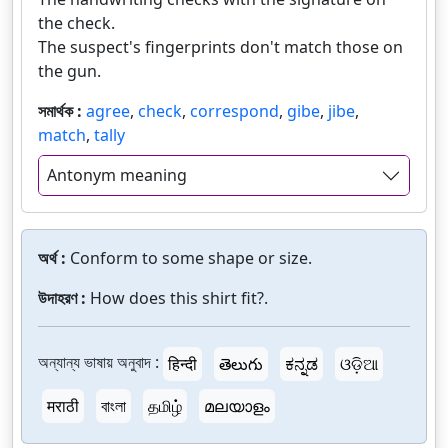
the check.
The suspect's fingerprints don't match those on
the gun.
সমার্থক :
agree
,
check
,
correspond
,
gibe
,
jibe
,
match
,
tally
Antonym meaning
অর্থ :
Conform to some shape or size.
উদাহরণ :
How does this shirt fit?.
অন্যান্য ভাষায় অনুবাদ :
हिन्दी
తెలుగు
ಕನ್ನಡ
ଓଡ଼ିଆ
मराठी
বাংলা
தமிழ்
മലയാളം