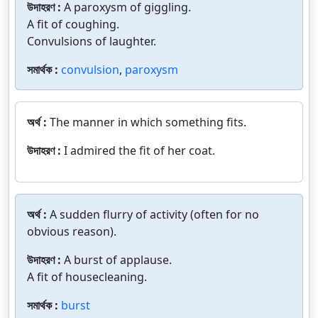
উদাহরণ :
A paroxysm of giggling.
A fit of coughing.
Convulsions of laughter.
সমার্থক :
convulsion
,
paroxysm
অর্থ :
The manner in which something fits.
উদাহরণ :
I admired the fit of her coat.
অর্থ :
A sudden flurry of activity (often for no
obvious reason).
উদাহরণ :
A burst of applause.
A fit of housecleaning.
সমার্থক :
burst