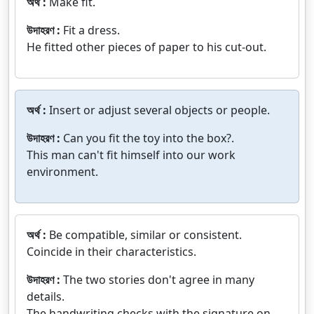
অর্থ :
Make fit.
উদাহরণ :
Fit a dress.
He fitted other pieces of paper to his cut-out.
অর্থ :
Insert or adjust several objects or people.
উদাহরণ :
Can you fit the toy into the box?.
This man can't fit himself into our work
environment.
অর্থ :
Be compatible, similar or consistent.
Coincide in their characteristics.
উদাহরণ :
The two stories don't agree in many
details.
The handwriting checks with the signature on