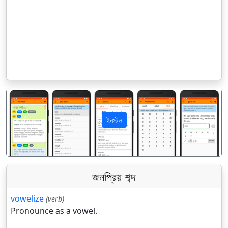
ইনস্টল
पिछला
अगला
জনপ্রিয় শব্দ
vowelize
(verb)
Pronounce as a vowel.