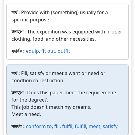
অর্থ :
Provide with (something) usually for a
specific purpose.
উদাহরণ :
The expedition was equipped with proper
clothing, food, and other necessities.
সমার্থক :
equip
,
fit out
,
outfit
অর্থ :
Fill, satisfy or meet a want or need or
condtion ro restriction.
উদাহরণ :
Does this paper meet the requirements
for the degree?.
This job doesn't match my dreams.
Meet a need.
সমার্থক :
conform to
,
fill
,
fulfil
,
fulfill
,
meet
,
satisfy