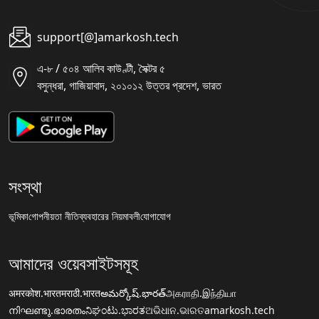
support[@]amarkosh.tech
এ-৮ / ৫০৪ আলিব কাউণ্টী, সৈক্টর ৫
বসুন্ধরা, গাজিয়াবাদ, ২০১০১২ উত্তর প্রদেশ, ভারত
সংস্থা
ভূমিকা
গোপনীয়তা নীতি
ব্যবহারের নিয়মাবলী
যোগাযোগ
আমাদের ওয়েবসাইটসমূহ
अमरकोश.भारत
मराठी.भारत
అమర్కోష్.భారత్
அகராதி.இந்தியா
നിഘണ്ടു.ഭാരതം
ನಿಘಂಟು.ಭಾರತ
ଅଭିଧାନ.ଭାରତ
amarkosh.tech