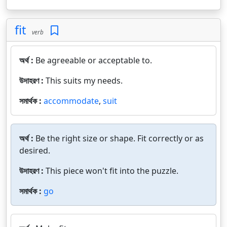
fit
verb
অর্থ :
Be agreeable or acceptable to.
উদাহরণ :
This suits my needs.
সমার্থক :
accommodate
,
suit
অর্থ :
Be the right size or shape. Fit correctly or as
desired.
উদাহরণ :
This piece won't fit into the puzzle.
সমার্থক :
go