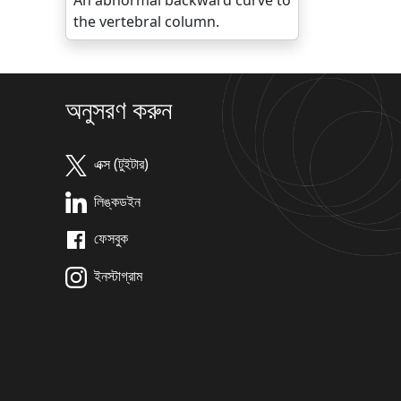
An abnormal backward curve to
the vertebral column.
অনুসরণ করুন
এক্স (টুইটার)
লিঙ্কডইন
ফেসবুক
ইনস্টাগ্রাম