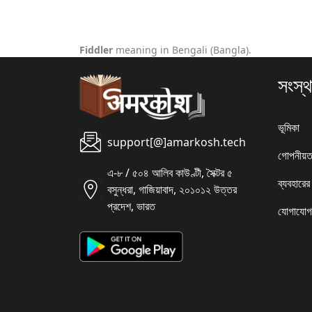
Fiddler
meaning in Bengali (Bangla).
সংস্থ
ভূমিকা
support[@]amarkosh.tech
গোপনীয়ত
এ-৮ / ৫০৪ আলিব কাউণ্টী, সৈক্টর ৫
ব্যবহারের
বসুন্ধরা, গাজিয়াবাদ, ২০১০১২ উত্তর
প্রদেশ, ভারত
যোগাযোগ