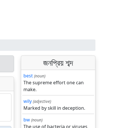
জনপ্রিয় শব্দ
best
(noun)
The supreme effort one can
make.
wily
(adjective)
Marked by skill in deception.
bw
(noun)
The use of bacteria or viruses