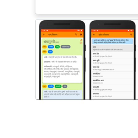
पिछला