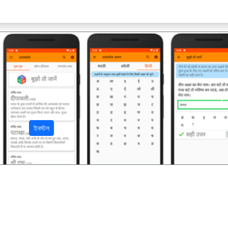
अ
ইনস্টল