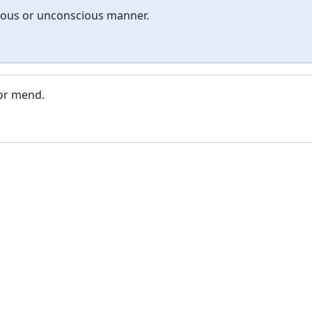
ous or unconscious manner.
 or mend.