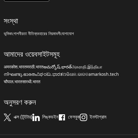
সংস্থা
ভূমিকা
গোপনীয়তা নীতি
ব্যবহারের নিয়মাবলী
যোগাযোগ
আমাদের ওয়েবসাইটসমূহ
अमरकोश.भारत
मराठी.भारत
అమర్కోష్.భారత్
அகராதி.இந்தியா
നിഘണ്ടു.ഭാരതം
ನಿಘಂಟು.ಭಾರತ
ଅଭିଧାନ.ଭାରତ
amarkosh.tech
चौपाल.भारत
सारथी.भारत
অনুসরণ করুন
এক্স (টুইটার)
লিঙ্কডইন
ফেসবুক
ইনস্টাগ্রাম