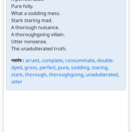
Pure folly.
What a sodding mess.
Stark staring mad.
A thorough nuisance.
A thoroughgoing villain.
Utter nonsense.
The unadulterated truth.
সমার্থক :
arrant
,
complete
,
consummate
,
double-
dyed
,
gross
,
perfect
,
pure
,
sodding
,
staring
,
stark
,
thorough
,
thoroughgoing
,
unadulterated
,
utter