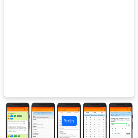
ইনস্টল
पिछला
अगला