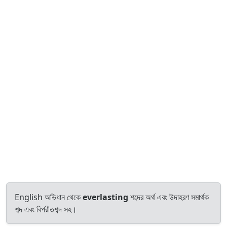
English অভিধান থেকে
everlasting
শব্দের অর্থ এবং উদাহরণ সমার্থক
শব্দ এবং বিপরীতশব্দ সহ।