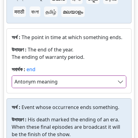
मराठी
বাংলা
தமிழ்
മലയാളം
অর্থ :
The point in time at which something ends.
উদাহরণ :
The end of the year.
The ending of warranty period.
সমার্থক :
end
Antonym meaning
অর্থ :
Event whose occurrence ends something.
উদাহরণ :
His death marked the ending of an era.
When these final episodes are broadcast it will
be the finish of the show.