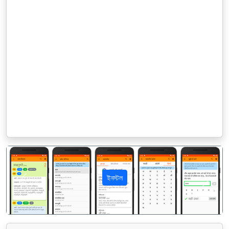
ইনস্টল
पिछला
अगला