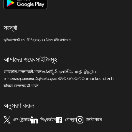
সংস্থা
ভূমিকা
গোপনীয়তা নীতি
ব্যবহারের নিয়মাবলী
যোগাযোগ
আমাদের ওয়েবসাইটসমূহ
अमरकोश.भारत
मराठी.भारत
అమర్కోష్.భారత్
அகராதி.இந்தியா
നിഘണ്ടു.ഭാരതം
ನಿಘಂಟು.ಭಾರತ
ଅଭିଧାନ.ଭାରତ
amarkosh.tech
चौपाल.भारत
सारथी.भारत
অনুসরণ করুন
এক্স (টুইটার)
লিঙ্কডইন
ফেসবুক
ইনস্টাগ্রাম