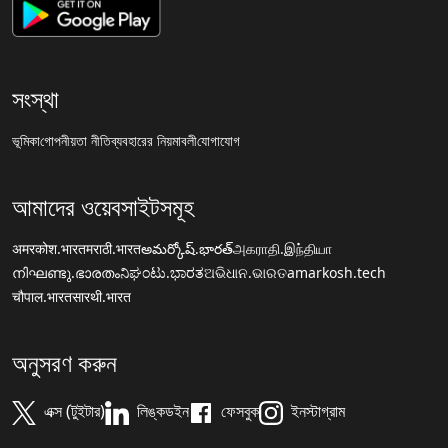
সংস্থা
ভূমিকা
গোপনীয়তা নীতি
ব্যবহারের নিয়মাবলী
যোগাযোগ
আমাদের ওয়েবসাইটসমূহ
अमरकोश.भारत
मराठी.भारत
అమర్కోష్.భారత్
அகராதி.இந்தியா
നിഘണ്ടു.ഭാരതം
ನಿಘಂಟು.ಭಾರತ
ଅଭିଧାନ.ଭାରତ
amarkosh.tech
चौपाल.भारत
सारथी.भारत
অনুসরণ করুন
এক্স (টুইটার)
লিঙ্কডইন
ফেসবুক
ইনস্টাগ্রাম