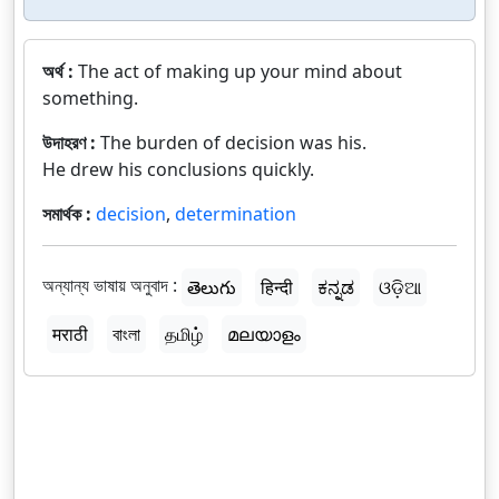
অর্থ :
The act of making up your mind about
something.
উদাহরণ :
The burden of decision was his.
He drew his conclusions quickly.
সমার্থক :
decision
,
determination
অন্যান্য ভাষায় অনুবাদ :
తెలుగు
हिन्दी
ಕನ್ನಡ
ଓଡ଼ିଆ
मराठी
বাংলা
தமிழ்
മലയാളം