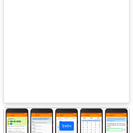
ইনস্টল
पिछला
अगला