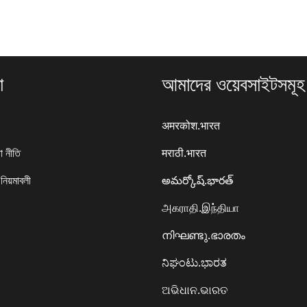
া
আমাদের ওয়েবসাইটসমূহ
अमरकोश.भारत
া নীতি
मराठी.भारत
 নিয়মাবলী
అమర్కోష్.భారత్
அகராதி.இந்தியா
നിഘണ്ടു.ഭാരതം
ನಿಘಂಟು.ಭಾರತ
ଅଭିଧାନ.ଭାରତ