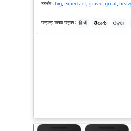
সমার্থক :
big
,
expectant
,
gravid
,
great
,
heav
অন্যান্য ভাষায় অনুবাদ :
हिन्दी
తెలుగు
ଓଡ଼ିଆ