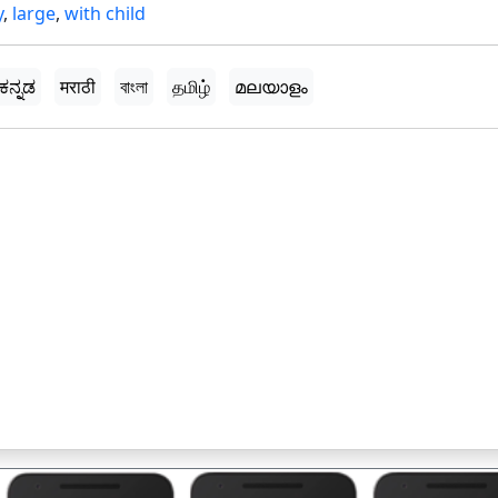
y
,
large
,
with child
ಕನ್ನಡ
मराठी
বাংলা
தமிழ்
മലയാളം