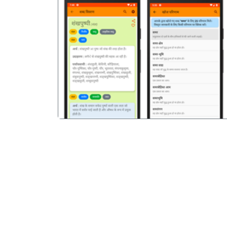
पिछला