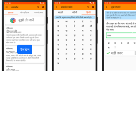
अ
ইনস্টল