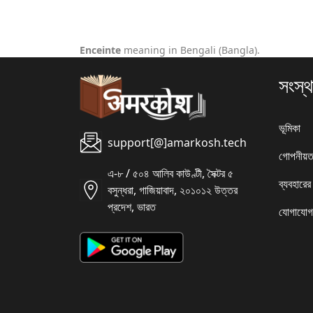
Enceinte
meaning in Bengali (Bangla).
সংস্থ
ভূমিকা
support[@]amarkosh.tech
গোপনীয়ত
এ-৮ / ৫০৪ আলিব কাউণ্টী, সৈক্টর ৫
ব্যবহারের
বসুন্ধরা, গাজিয়াবাদ, ২০১০১২ উত্তর
প্রদেশ, ভারত
যোগাযোগ