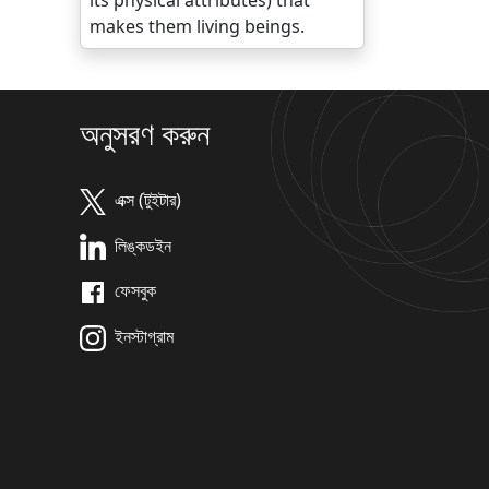
its physical attributes) that
makes them living beings.
অনুসরণ করুন
এক্স (টুইটার)
লিঙ্কডইন
ফেসবুক
ইনস্টাগ্রাম