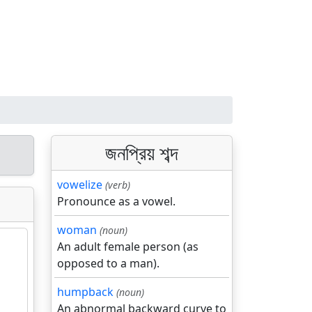
জনপ্রিয় শব্দ
vowelize
(verb)
Pronounce as a vowel.
woman
(noun)
An adult female person (as
opposed to a man).
humpback
(noun)
An abnormal backward curve to