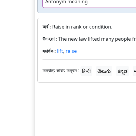
Antonym meaning
অর্থ :
Raise in rank or condition.
উদাহরণ :
The new law lifted many people f
সমার্থক :
lift
,
raise
অন্যান্য ভাষায় অনুবাদ :
हिन्दी
తెలుగు
ಕನ್ನಡ