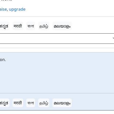
aise
,
upgrade
ಕನ್ನಡ
मराठी
বাংলা
தமிழ்
മലയാളം
ion.
ಕನ್ನಡ
मराठी
বাংলা
தமிழ்
മലയാളം