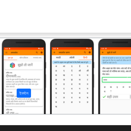
अ
ইনস্টল