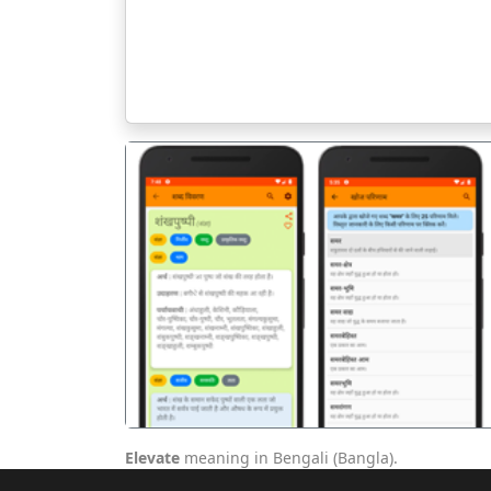
पिछला
Elevate
meaning in Bengali (Bangla).