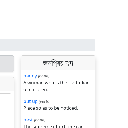
জনপ্রিয় শব্দ
nanny
(noun)
A woman who is the custodian
of children.
put up
(verb)
Place so as to be noticed.
best
(noun)
The supreme effort one can