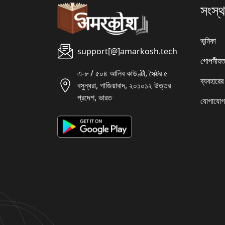
সংস্থ
ভূমিকা
support[@]amarkosh.tech
গোপনীয়ত
এ-৮ / ৫০৪ আলিব কাউণ্টী, সৈক্টর ৫
ব্যবহারের
বসুন্ধরা, গাজিয়াবাদ, ২০১০১২ উত্তর
প্রদেশ, ভারত
যোগাযোগ