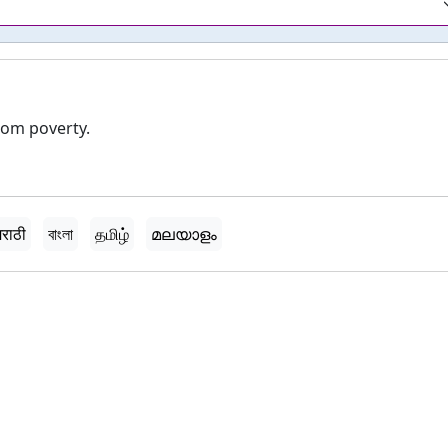
rom poverty.
मराठी
বাংলা
தமிழ்
മലയാളം