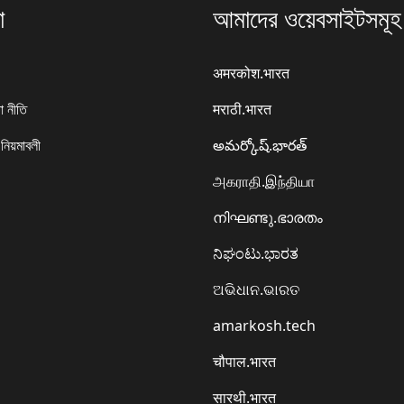
া
আমাদের ওয়েবসাইটসমূহ
अमरकोश.भारत
া নীতি
मराठी.भारत
 নিয়মাবলী
అమర్కోష్.భారత్
அகராதி.இந்தியா
നിഘണ്ടു.ഭാരതം
ನಿಘಂಟು.ಭಾರತ
ଅଭିଧାନ.ଭାରତ
amarkosh.tech
चौपाल.भारत
सारथी.भारत