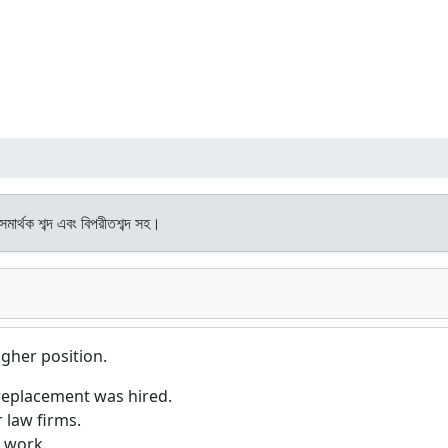
সমার্থক শব্দ এবং বিপরীতশব্দ সহ।
igher position.
replacement was hired.
 law firms.
 work.