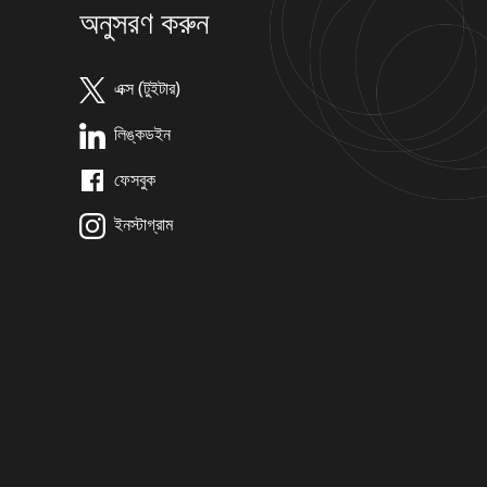
অনুসরণ করুন
এক্স (টুইটার)
লিঙ্কডইন
ফেসবুক
ইনস্টাগ্রাম