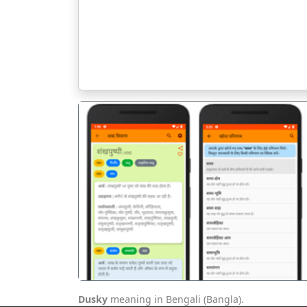
पिछला
Dusky
meaning in Bengali (Bangla).