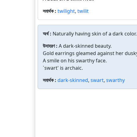
সমার্থক :
twilight
,
twilit
অর্থ :
Naturally having skin of a dark color.
উদাহরণ :
A dark-skinned beauty.
Gold earrings gleamed against her dusk
A smile on his swarthy face.
`swart' is archaic.
সমার্থক :
dark-skinned
,
swart
,
swarthy