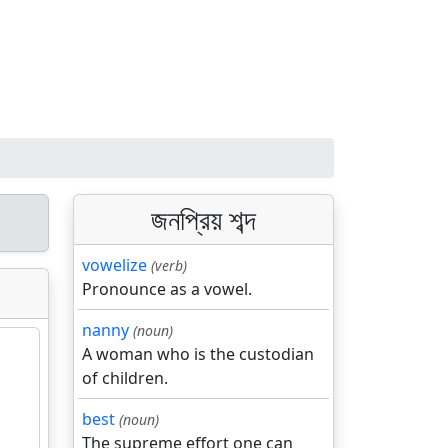
জনপ্রিয় শব্দ
vowelize
(verb)
Pronounce as a vowel.
nanny
(noun)
A woman who is the custodian
of children.
best
(noun)
The supreme effort one can