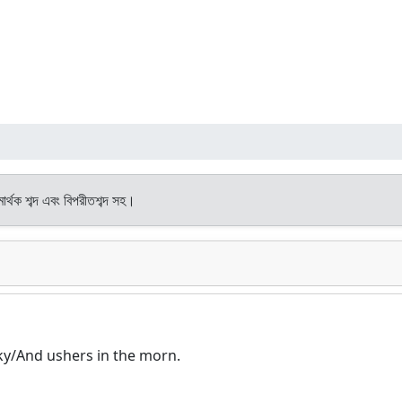
ার্থক শব্দ এবং বিপরীতশব্দ সহ।
ky/And ushers in the morn.