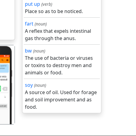
put up
(verb)
Place so as to be noticed.
fart
(noun)
A reflex that expels intestinal
gas through the anus.
bw
(noun)
The use of bacteria or viruses
or toxins to destroy men and
animals or food.
soy
(noun)
गला
A source of oil. Used for forage
and soil improvement and as
food.