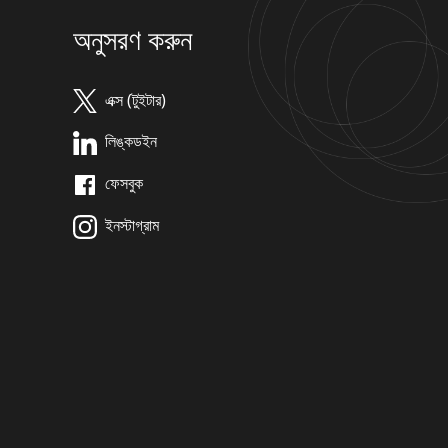
অনুসরণ করুন
এক্স (টুইটার)
লিঙ্কডইন
ফেসবুক
ইনস্টাগ্রাম