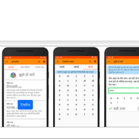
अ
ইনস্টল