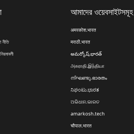
া
আমাদের ওয়েবসাইটসমূহ
अमरकोश.भारत
া নীতি
मराठी.भारत
 নিয়মাবলী
అమర్కోష్.భారత్
அகராதி.இந்தியா
നിഘണ്ടു.ഭാരതം
ನಿಘಂಟು.ಭಾರತ
ଅଭିଧାନ.ଭାରତ
amarkosh.tech
चौपाल.भारत