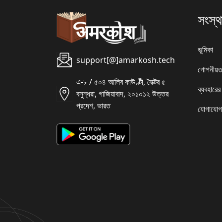
সংস্থ
ভূমিকা
support[@]amarkosh.tech
গোপনীয়ত
এ-৮ / ৫০৪ আলিব কাউণ্টী, সৈক্টর ৫
ব্যবহারের
বসুন্ধরা, গাজিয়াবাদ, ২০১০১২ উত্তর
প্রদেশ, ভারত
যোগাযোগ