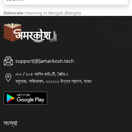
Dulcorate
meaning in Bengali (Bangla).
support[@]amarkosh.tech
এ-৮ / ৫০৪ আলিব কাউণ্টী, সৈক্টর ৫
বসুন্ধরা, গাজিয়াবাদ, ২০১০১২ উত্তর প্রদেশ, ভারত
সংস্থা