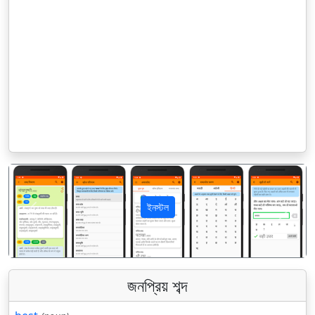
ইনস্টল
पिछला
अगला
জনপ্রিয় শব্দ