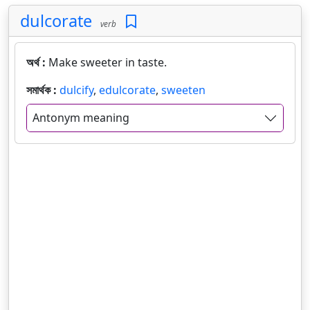
dulcorate
verb
অর্থ :
Make sweeter in taste.
সমার্থক :
dulcify
,
edulcorate
,
sweeten
Antonym meaning