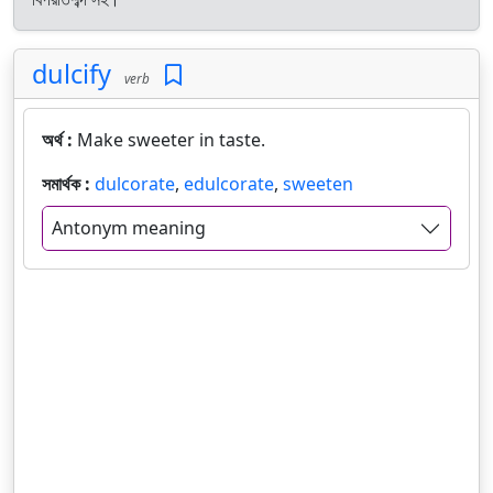
dulcify
verb
অর্থ :
Make sweeter in taste.
সমার্থক :
dulcorate
,
edulcorate
,
sweeten
Antonym meaning