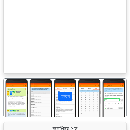
ইনস্টল
पिछला
अगला
জনপ্রিয় শব্দ