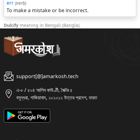
err
(verb)
To make a mistake or be incorrect.
Dulcify
meaning in Bengali (Bangla).
support[@]amarkosh.tech
এ-৮ / ৫০৪ আলিব কাউণ্টী, সৈক্টর ৫
বসুন্ধরা, গাজিয়াবাদ, ২০১০১২ উত্তর প্রদেশ, ভারত