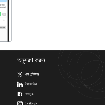
गला
অনুসরণ করুন
এক্স (টুইটার)
লিঙ্কডইন
ফেসবুক
ইনস্টাগ্রাম