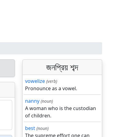
জনপ্রিয় শব্দ
vowelize
(verb)
Pronounce as a vowel.
nanny
(noun)
A woman who is the custodian
of children.
best
(noun)
The supreme effort one can