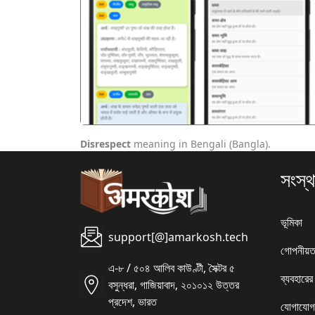
पिछला
Disrespect
meaning in Bengali (Bangla).
সংস্থ
ভূমিকা
support[@]amarkosh.tech
গোপনীয়ত
এ-৮ / ৫০৪ আলিব কাউণ্টী, সৈক্টর ৫
ব্যবহারের
বসুন্ধরা, গাজিয়াবাদ, ২০১০১২ উত্তর
প্রদেশ, ভারত
যোগাযোগ