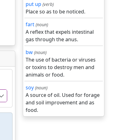
put up
(verb)
Place so as to be noticed.
fart
(noun)
A reflex that expels intestinal
gas through the anus.
bw
(noun)
The use of bacteria or viruses
or toxins to destroy men and
animals or food.
soy
(noun)
A source of oil. Used for forage
and soil improvement and as
food.