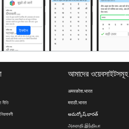
अ
ইনস্টল
া
আমাদের ওয়েবসাইটসমূহ
अमरकोश.भारत
া নীতি
मराठी.भारत
 নিয়মাবলী
అమర్కోష్.భారత్
அகராதி.இந்தியா