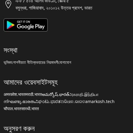
এ-৮ / ৫০৪ আলিব কাউণ্টী, সৈক্টর ৫
বসুন্ধরা, গাজিয়াবাদ, ২০১০১২ উত্তর প্রদেশ, ভারত
সংস্থা
ভূমিকা
গোপনীয়তা নীতি
ব্যবহারের নিয়মাবলী
যোগাযোগ
আমাদের ওয়েবসাইটসমূহ
अमरकोश.भारत
मराठी.भारत
అమర్కోష్.భారత్
அகராதி.இந்தியா
നിഘണ്ടു.ഭാരതം
ನಿಘಂಟು.ಭಾರತ
ଅଭିଧାନ.ଭାରତ
amarkosh.tech
चौपाल.भारत
सारथी.भारत
অনুসরণ করুন