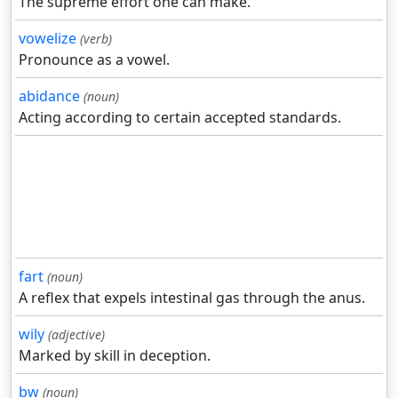
The supreme effort one can make.
vowelize
(verb)
Pronounce as a vowel.
abidance
(noun)
Acting according to certain accepted standards.
fart
(noun)
A reflex that expels intestinal gas through the anus.
wily
(adjective)
Marked by skill in deception.
bw
(noun)