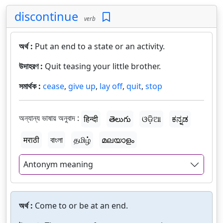
discontinue
verb
অর্থ :
Put an end to a state or an activity.
উদাহরণ :
Quit teasing your little brother.
সমার্থক :
cease
,
give up
,
lay off
,
quit
,
stop
অন্যান্য ভাষায় অনুবাদ :
हिन्दी
తెలుగు
ଓଡ଼ିଆ
ಕನ್ನಡ
मराठी
বাংলা
தமிழ்
മലയാളം
Antonym meaning
অর্থ :
Come to or be at an end.