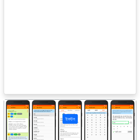
ইনস্টল
पिछला
अगला