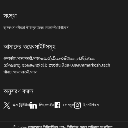
সংস্থা
ভূমিকা
গোপনীয়তা নীতি
ব্যবহারের নিয়মাবলী
যোগাযোগ
আমাদের ওয়েবসাইটসমূহ
अमरकोश.भारत
मराठी.भारत
అమర్కోష్.భారత్
அகராதி.இந்தியா
നിഘണ്ടു.ഭാരതം
ನಿಘಂಟು.ಭಾರತ
ଅଭିଧାନ.ଭାରତ
amarkosh.tech
चौपाल.भारत
सारथी.भारत
অনুসরণ করুন
এক্স (টুইটার)
লিঙ্কডইন
ফেসবুক
ইনস্টাগ্রাম
© ২০২৬ অমৰকোশ লিঙ্গ্ৱিস্টিক্স প্রা॰ লিমিটেড সকল অধিকার সংরক্ষিত।