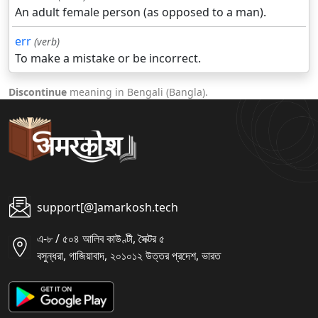
An adult female person (as opposed to a man).
err
(verb)
To make a mistake or be incorrect.
Discontinue
meaning in Bengali (Bangla).
support[@]amarkosh.tech
এ-৮ / ৫০৪ আলিব কাউণ্টী, সৈক্টর ৫
বসুন্ধরা, গাজিয়াবাদ, ২০১০১২ উত্তর প্রদেশ, ভারত