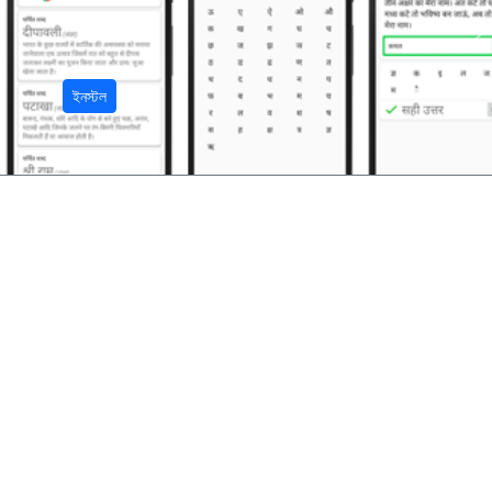
अ
ইনস্টল