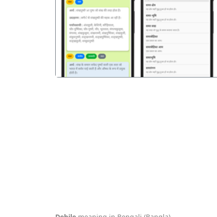
पिछला
Debile
meaning in Bengali (Bangla).