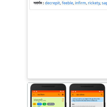
সমার্থক :
decrepit
,
feeble
,
infirm
,
rickety
,
sa