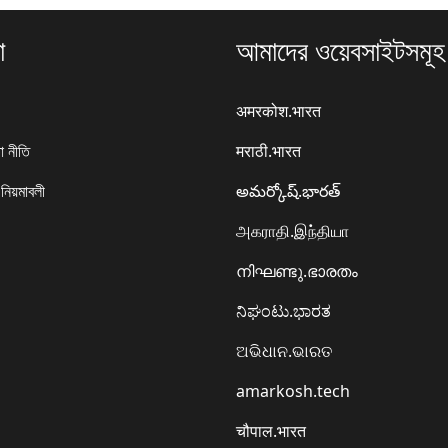
া
আমাদের ওয়েবসাইটসমূহ
अमरकोश.भारत
া নীতি
मराठी.भारत
 নিয়মাবলী
అమర్కోష్.భారత్
அகராதி.இந்தியா
നിഘണ്ടു.ഭാരതം
ನಿಘಂಟು.ಭಾರತ
ଅଭିଧାନ.ଭାରତ
amarkosh.tech
चौपाल.भारत