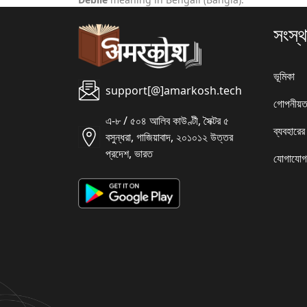
সংস্থ
ভূমিকা
support[@]amarkosh.tech
গোপনীয়ত
এ-৮ / ৫০৪ আলিব কাউণ্টী, সৈক্টর ৫
ব্যবহারের
বসুন্ধরা, গাজিয়াবাদ, ২০১০১২ উত্তর
প্রদেশ, ভারত
যোগাযোগ