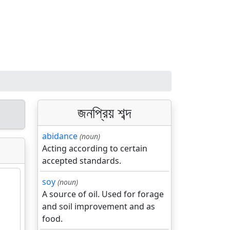
জনপ্রিয় শব্দ
abidance
(noun)
Acting according to certain
accepted standards.
soy
(noun)
A source of oil. Used for forage
and soil improvement and as
food.