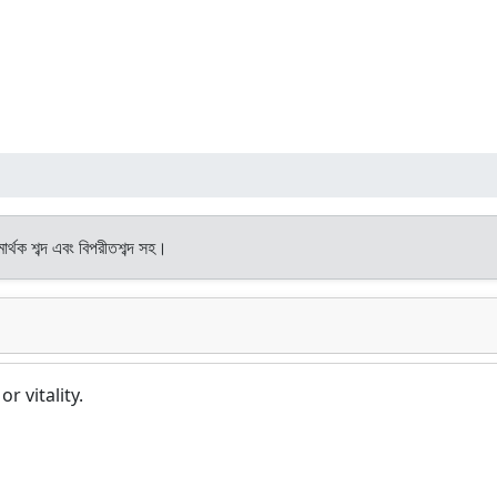
ার্থক শব্দ এবং বিপরীতশব্দ সহ।
r vitality.