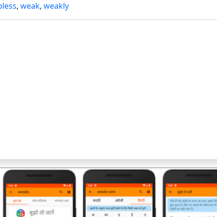
pless
,
weak
,
weakly