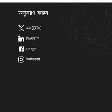
অনুসরণ করুন
এক্স (টুইটার)
লিঙ্কডইন
ফেসবুক
ইনস্টাগ্রাম