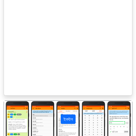
ইনস্টল
पिछला
अगला