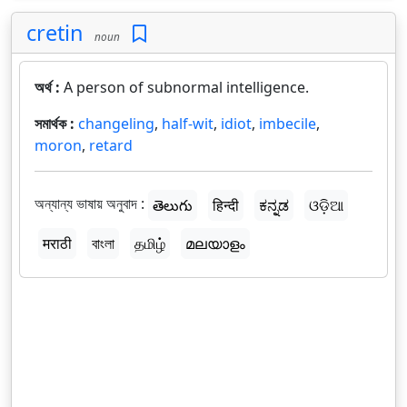
cretin
noun
অর্থ :
A person of subnormal intelligence.
সমার্থক :
changeling
,
half-wit
,
idiot
,
imbecile
,
moron
,
retard
অন্যান্য ভাষায় অনুবাদ :
తెలుగు
हिन्दी
ಕನ್ನಡ
ଓଡ଼ିଆ
मराठी
বাংলা
தமிழ்
മലയാളം