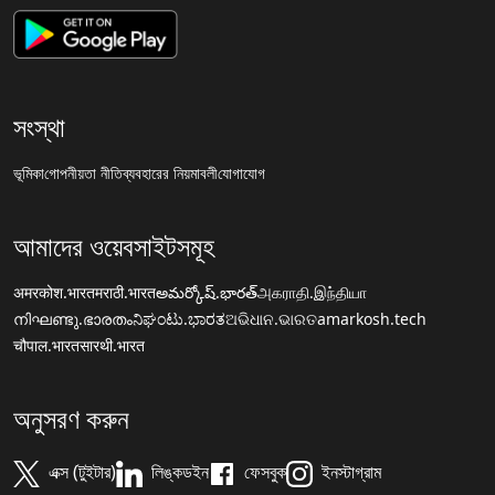
সংস্থা
ভূমিকা
গোপনীয়তা নীতি
ব্যবহারের নিয়মাবলী
যোগাযোগ
আমাদের ওয়েবসাইটসমূহ
अमरकोश.भारत
मराठी.भारत
అమర్కోష్.భారత్
அகராதி.இந்தியா
നിഘണ്ടു.ഭാരതം
ನಿಘಂಟು.ಭಾರತ
ଅଭିଧାନ.ଭାରତ
amarkosh.tech
चौपाल.भारत
सारथी.भारत
অনুসরণ করুন
এক্স (টুইটার)
লিঙ্কডইন
ফেসবুক
ইনস্টাগ্রাম