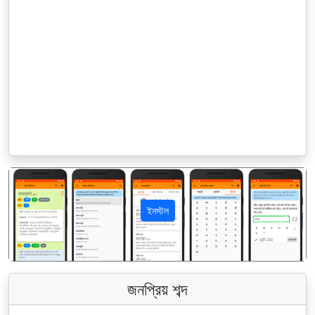
ইনস্টল
पिछला
अगला
জনপ্রিয় শব্দ