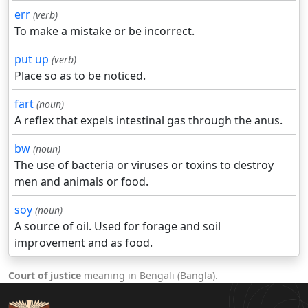
err
(verb)
To make a mistake or be incorrect.
put up
(verb)
Place so as to be noticed.
fart
(noun)
A reflex that expels intestinal gas through the anus.
bw
(noun)
The use of bacteria or viruses or toxins to destroy
men and animals or food.
soy
(noun)
A source of oil. Used for forage and soil
improvement and as food.
Court of justice
meaning in Bengali (Bangla).