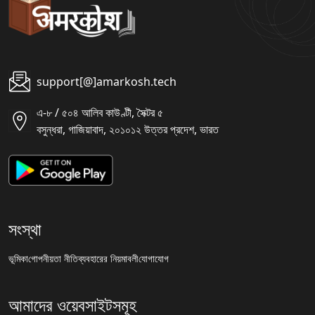
support[@]amarkosh.tech
এ-৮ / ৫০৪ আলিব কাউণ্টী, সৈক্টর ৫
বসুন্ধরা, গাজিয়াবাদ, ২০১০১২ উত্তর প্রদেশ, ভারত
সংস্থা
ভূমিকা
গোপনীয়তা নীতি
ব্যবহারের নিয়মাবলী
যোগাযোগ
আমাদের ওয়েবসাইটসমূহ