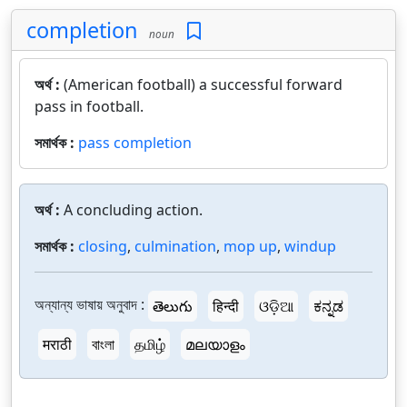
completion
noun
অর্থ :
(American football) a successful forward
pass in football.
সমার্থক :
pass completion
অর্থ :
A concluding action.
সমার্থক :
closing
,
culmination
,
mop up
,
windup
অন্যান্য ভাষায় অনুবাদ :
తెలుగు
हिन्दी
ଓଡ଼ିଆ
ಕನ್ನಡ
मराठी
বাংলা
தமிழ்
മലയാളം