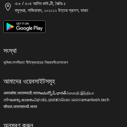
এ-৮ / ৫০৪ আলিব কাউণ্টী, সৈক্টর ৫
বসুন্ধরা, গাজিয়াবাদ, ২০১০১২ উত্তর প্রদেশ, ভারত
সংস্থা
ভূমিকা
গোপনীয়তা নীতি
ব্যবহারের নিয়মাবলী
যোগাযোগ
আমাদের ওয়েবসাইটসমূহ
अमरकोश.भारत
मराठी.भारत
అమర్కోష్.భారత్
அகராதி.இந்தியா
നിഘണ്ടു.ഭാരതം
ನಿಘಂಟು.ಭಾರತ
ଅଭିଧାନ.ଭାରତ
amarkosh.tech
चौपाल.भारत
सारथी.भारत
অনুসরণ করুন