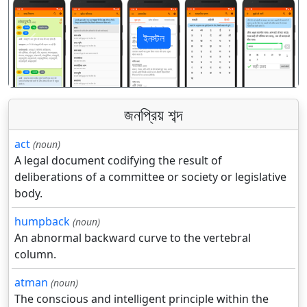
ইনস্টল
पिछला
अगला
জনপ্রিয় শব্দ
act
(noun)
A legal document codifying the result of
deliberations of a committee or society or legislative
body.
humpback
(noun)
An abnormal backward curve to the vertebral
column.
atman
(noun)
The conscious and intelligent principle within the