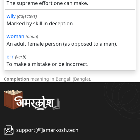
The supreme effort one can make.
wily
(adjective)
Marked by skill in deception.
woman
(noun)
An adult female person (as opposed to a man).
err
(verb)
To make a mistake or be incorrect.
Completion
meaning in Bengali (Bangla).
support[@]amarkosh.tech