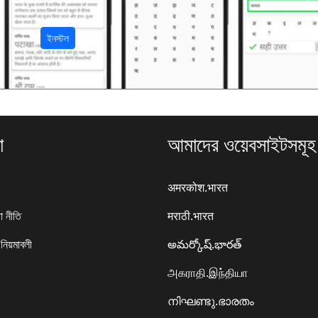
अ
ইনস্টল
া
আমাদের ওয়েবসাইটসমূহ
अमरकोश.भारत
া নীতি
मराठी.भारत
 নিয়মাবলী
అమర్కోష్.భారత్
அகராதி.இந்தியா
നിഘണ്ടു.ഭാരതം