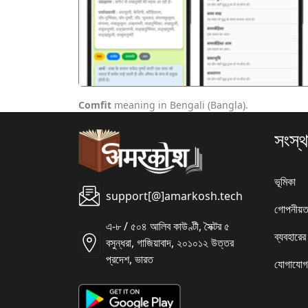
पिछला
Comfit
meaning in Bengali (Bangla).
সংস্থ
ভূমিকা
support[@]amarkosh.tech
গোপনীয়ত
এ-৮ / ৫০৪ আলিব কাউণ্টী, সৈক্টর ৫
ব্যবহারের
বসুন্ধরা, গাজিয়াবাদ, ২০১০১২ উত্তর
প্রদেশ, ভারত
যোগাযোগ