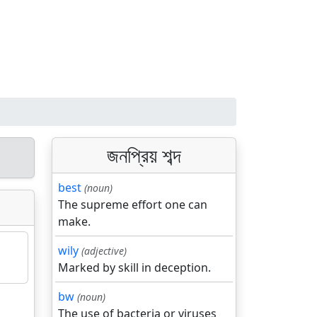
জনপ্রিয় শব্দ
best
(noun)
The supreme effort one can
make.
wily
(adjective)
Marked by skill in deception.
bw
(noun)
The use of bacteria or viruses