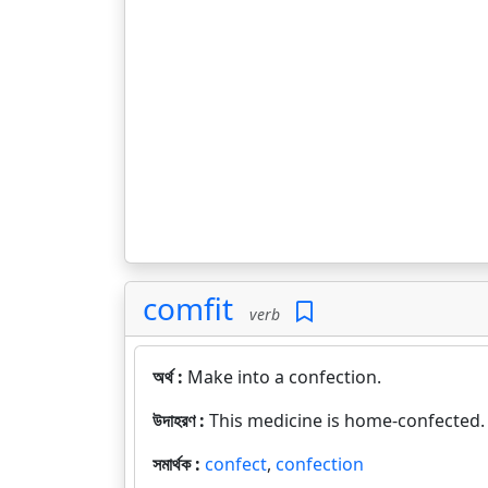
comfit
verb
অর্থ :
Make into a confection.
উদাহরণ :
This medicine is home-confected.
সমার্থক :
confect
,
confection