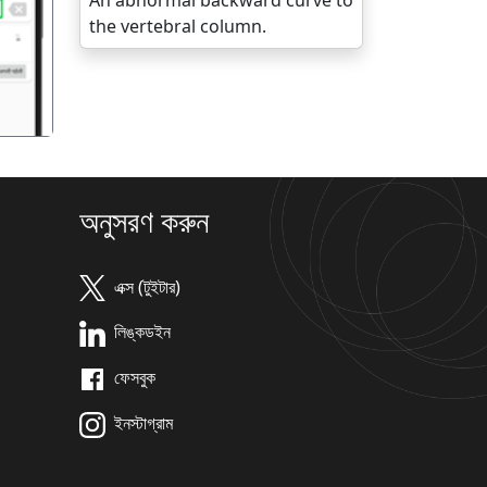
An abnormal backward curve to
गला
the vertebral column.
অনুসরণ করুন
এক্স (টুইটার)
লিঙ্কডইন
ফেসবুক
ইনস্টাগ্রাম