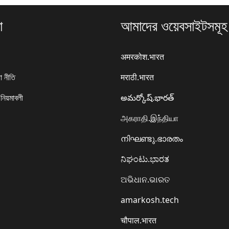
া
আমাদের ওয়েবসাইটসমূহ
अमरकोश.भारत
া নীতি
मराठी.भारत
 নিয়মাবলী
అమర్కోష్.భారత్
அகராதி.இந்தியா
നിഘണ്ടു.ഭാരതം
ನಿಘಂಟು.ಭಾರತ
ଅଭିଧାନ.ଭାରତ
amarkosh.tech
चौपाल.भारत