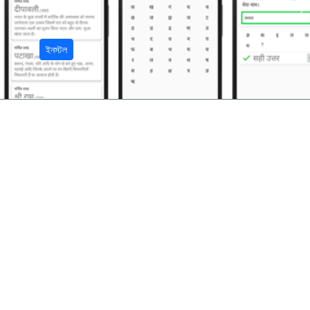
अ
ইনস্টল