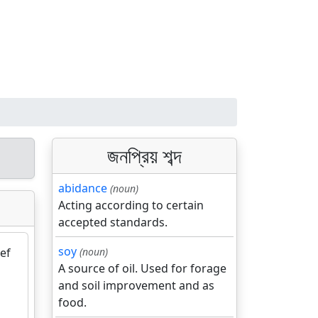
জনপ্রিয় শব্দ
abidance
(noun)
Acting according to certain
accepted standards.
soy
ief
(noun)
A source of oil. Used for forage
and soil improvement and as
food.