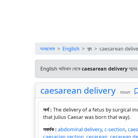
অমরকোষ
English
শব্দ
caesarean deliv
English অভিধান থেকে
caesarean delivery
শব্দের
caesarean delivery
noun
অর্থ :
The delivery of a fetus by surgical 
that Julius Caesar was born that way).
সমার্থক :
abdominal delivery
,
c-section
,
cae
caesarian section
,
cesarean
,
cesarean de