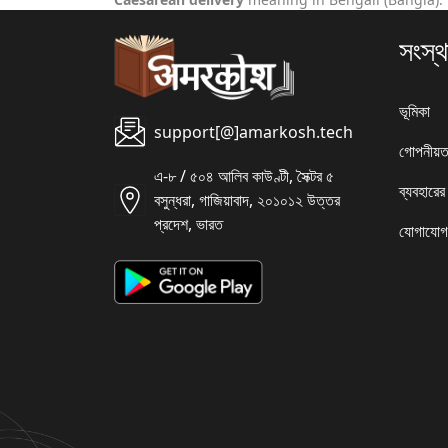
সংস্থ
ভূমিকা
support[@]amarkosh.tech
গোপনীয়ত
এ-৮ / ৫০৪ আলিব কাউণ্টী, সৈক্টর ৫
ব্যবহারের
বসুন্ধরা, গাজিয়াবাদ, ২০১০১২ উত্তর
প্রদেশ, ভারত
যোগাযোগ