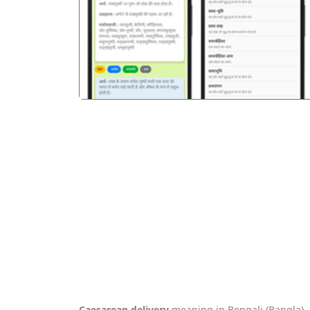
पिछला
Caesarean delivery
meaning in Bengali (Bangla).