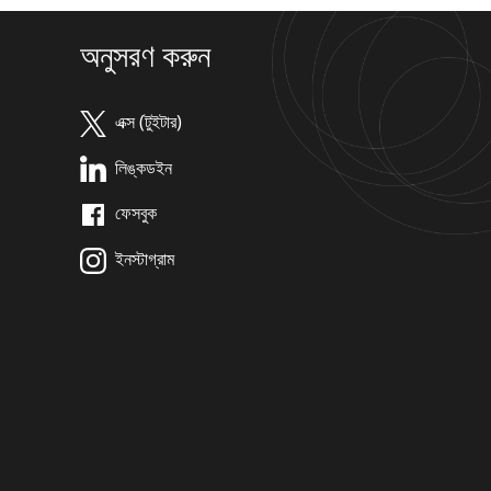
অনুসরণ করুন
এক্স (টুইটার)
লিঙ্কডইন
ফেসবুক
ইনস্টাগ্রাম