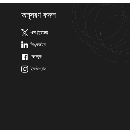
অনুসরণ করুন
এক্স (টুইটার)
লিঙ্কডইন
ফেসবুক
ইনস্টাগ্রাম