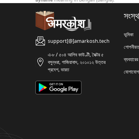
সংস্থ
ভূমিকা
support[@]amarkosh.tech
গোপনীয়ত
এ-৮ / ৫০৪ আলিব কাউণ্টী, সৈক্টর ৫
ব্যবহারের
বসুন্ধরা, গাজিয়াবাদ, ২০১০১২ উত্তর
প্রদেশ, ভারত
যোগাযোগ