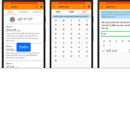
अ
ইনস্টল