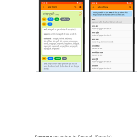
पिछला
Byname
meaning in Bengali (Bangla).