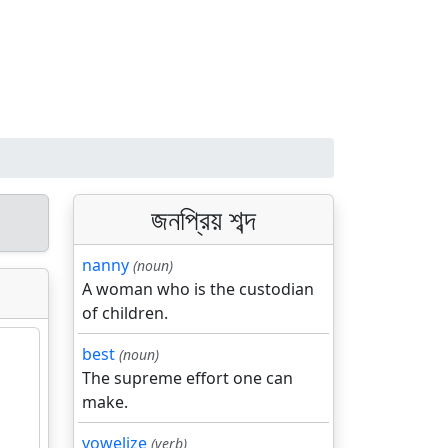
জনপ্রিয় শব্দ
nanny
(noun)
A woman who is the custodian
of children.
best
(noun)
The supreme effort one can
make.
vowelize
(verb)