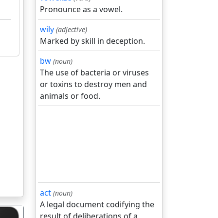
Pronounce as a vowel.
wily
(adjective)
Marked by skill in deception.
bw
(noun)
The use of bacteria or viruses
or toxins to destroy men and
animals or food.
act
(noun)
A legal document codifying the
result of deliberations of a