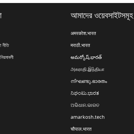
া
আমাদের ওয়েবসাইটসমূহ
अमरकोश.भारत
া নীতি
मराठी.भारत
 নিয়মাবলী
అమర్కోష్.భారత్
அகராதி.இந்தியா
നിഘണ്ടു.ഭാരതം
ನಿಘಂಟು.ಭಾರತ
ଅଭିଧାନ.ଭାରତ
amarkosh.tech
चौपाल.भारत