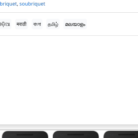
briquet
,
soubriquet
ଓଡ଼ିଆ
मराठी
বাংলা
தமிழ்
മലയാളം