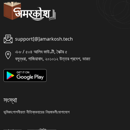
support[@]amarkosh.tech
এ-৮ / ৫০৪ আলিব কাউণ্টী, সৈক্টর ৫
বসুন্ধরা, গাজিয়াবাদ, ২০১০১২ উত্তর প্রদেশ, ভারত
সংস্থা
ভূমিকা
গোপনীয়তা নীতি
ব্যবহারের নিয়মাবলী
যোগাযোগ