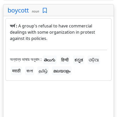
boycott
noun
অর্থ :
A group's refusal to have commercial
dealings with some organization in protest
against its policies.
অন্যান্য ভাষায় অনুবাদ :
తెలుగు
हिन्दी
ಕನ್ನಡ
ଓଡ଼ିଆ
मराठी
বাংলা
தமிழ்
മലയാളം