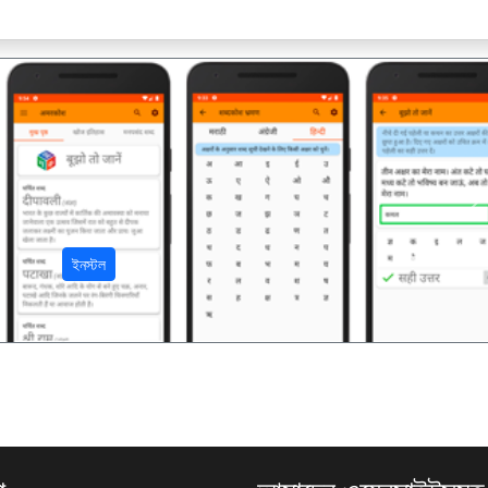
अ
ইনস্টল