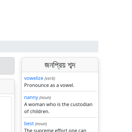
জনপ্রিয় শব্দ
vowelize
(verb)
Pronounce as a vowel.
nanny
(noun)
A woman who is the custodian
of children.
best
(noun)
The supreme effort one can