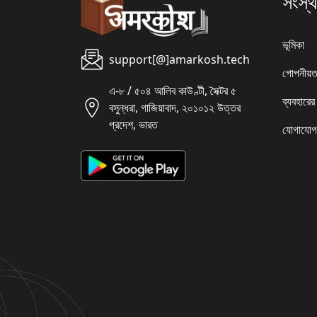
সংস্থ
ভূমিকা
support[@]amarkosh.tech
গোপনীয়ত
এ-৮ / ৫০৪ আলিব কাউণ্টী, সৈক্টর ৫
ব্যবহারের
বসুন্ধরা, গাজিয়াবাদ, ২০১০১২ উত্তর
প্রদেশ, ভারত
যোগাযোগ