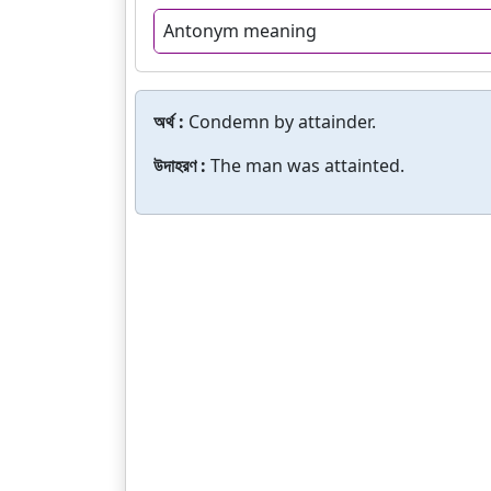
Antonym meaning
অর্থ :
Condemn by attainder.
উদাহরণ :
The man was attainted.