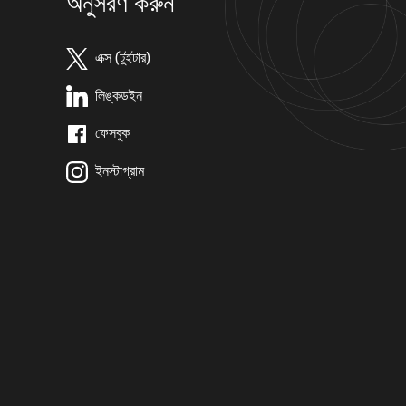
অনুসরণ করুন
এক্স (টুইটার)
লিঙ্কডইন
ফেসবুক
ইনস্টাগ্রাম