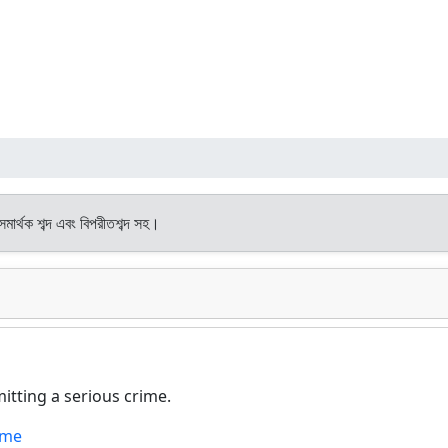
সমার্থক শব্দ এবং বিপরীতশব্দ সহ।
itting a serious crime.
ame