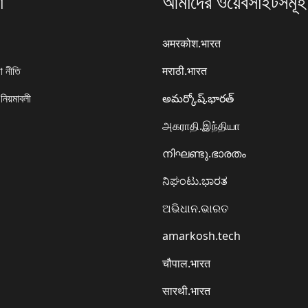
া
আমাদের ওয়েবসাইটসমূহ
अमरकोश.भारत
া নীতি
मराठी.भारत
 নিয়মাবলী
అమర్కోష్.భారత్
அகராதி.இந்தியா
നിഘണ്ടു.ഭാരതം
ನಿಘಂಟು.ಭಾರತ
ଅଭିଧାନ.ଭାରତ
amarkosh.tech
चौपाल.भारत
सारथी.भारत