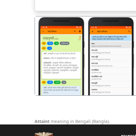
पिछला
Attaint
meaning in Bengali (Bangla).