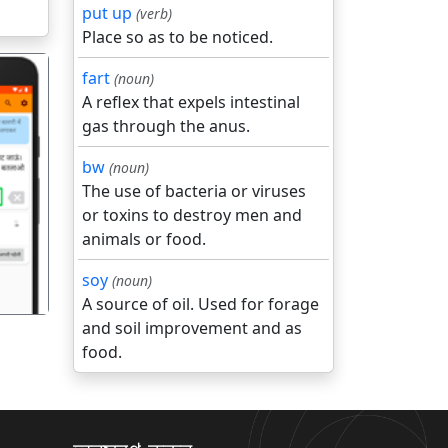
put up
(verb)
Place so as to be noticed.
fart
(noun)
A reflex that expels intestinal
gas through the anus.
bw
(noun)
The use of bacteria or viruses
गला
or toxins to destroy men and
animals or food.
soy
(noun)
A source of oil. Used for forage
and soil improvement and as
food.