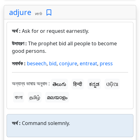
adjure
verb
অর্থ :
Ask for or request earnestly.
উদাহরণ :
The prophet bid all people to become
good persons.
সমার্থক :
beseech
,
bid
,
conjure
,
entreat
,
press
অন্যান্য ভাষায় অনুবাদ :
తెలుగు
हिन्दी
ಕನ್ನಡ
ଓଡ଼ିଆ
বাংলা
தமிழ்
മലയാളം
অর্থ :
Command solemnly.