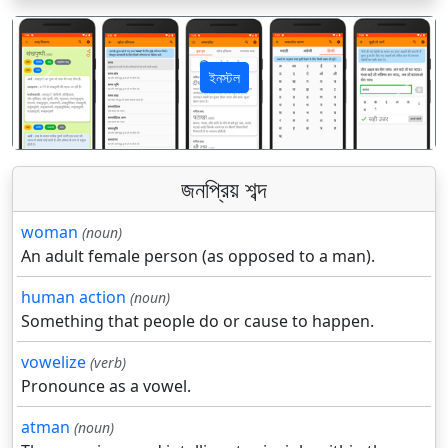
ইনস্টল
पिछला
अगला
জনপ্রিয় শব্দ
woman
(noun)
An adult female person (as opposed to a man).
human action
(noun)
Something that people do or cause to happen.
vowelize
(verb)
Pronounce as a vowel.
atman
(noun)