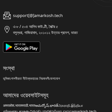
support[@]amarkosh.tech
এ-৮ / ৫০৪ আলিব কাউণ্টী, সৈক্টর ৫
বসুন্ধরা, গাজিয়াবাদ, ২০১০১২ উত্তর প্রদেশ, ভারত
সংস্থা
ভূমিকা
গোপনীয়তা নীতি
ব্যবহারের নিয়মাবলী
যোগাযোগ
আমাদের ওয়েবসাইটসমূহ
अमरकोश.भारत
मराठी.भारत
అమర్కోష్.భారత్
அகராதி.இந்தியா
നിഘണ്ടു.ഭാരതം
ನಿಘಂಟು.ಭಾರತ
ଅଭିଧାନ.ଭାରତ
amarkosh.tech