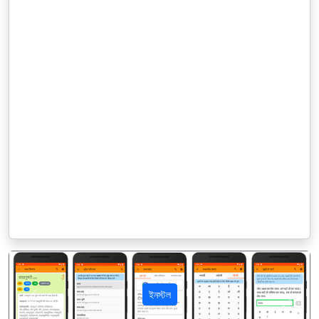
ইনস্টল
पिछला
अगला