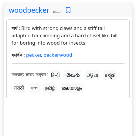
woodpecker
noun
অর্থ :
Bird with strong claws and a stiff tail
adapted for climbing and a hard chisel-like bill
for boring into wood for insects.
সমার্থক :
pecker
,
peckerwood
অন্যান্য ভাষায় অনুবাদ :
हिन्दी
తెలుగు
ଓଡ଼ିଆ
ಕನ್ನಡ
मराठी
বাংলা
தமிழ்
മലയാളം