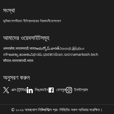
সংস্থা
ভূমিকা
গোপনীয়তা নীতি
ব্যবহারের নিয়মাবলী
যোগাযোগ
আমাদের ওয়েবসাইটসমূহ
अमरकोश.भारत
मराठी.भारत
అమర్కోష్.భారత్
அகராதி.இந்தியா
നിഘണ്ടു.ഭാരതം
ನಿಘಂಟು.ಭಾರತ
ଅଭିଧାନ.ଭାରତ
amarkosh.tech
चौपाल.भारत
सारथी.भारत
অনুসরণ করুন
এক্স (টুইটার)
লিঙ্কডইন
ফেসবুক
ইনস্টাগ্রাম
© ২০২৬ অমৰকোশ লিঙ্গ্ৱিস্টিক্স প্রা॰ লিমিটেড সকল অধিকার সংরক্ষিত।