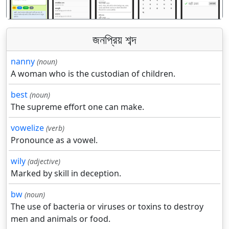
জনপ্রিয় শব্দ
nanny
(noun)
A woman who is the custodian of children.
best
(noun)
The supreme effort one can make.
vowelize
(verb)
Pronounce as a vowel.
wily
(adjective)
Marked by skill in deception.
bw
(noun)
The use of bacteria or viruses or toxins to destroy
men and animals or food.