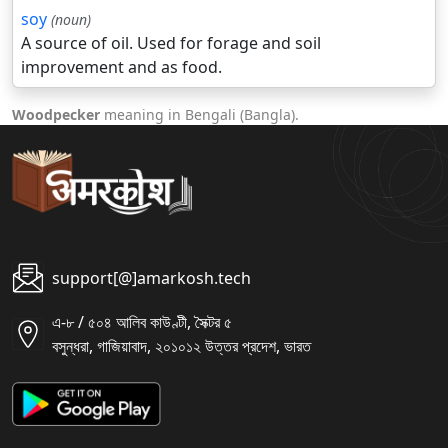
soy
(noun)
A source of oil. Used for forage and soil
improvement and as food.
Woodpecker
meaning in Bengali (Bangla).
support[@]amarkosh.tech
এ-৮ / ৫০৪ আলিব কাউণ্টী, সৈক্টর ৫
বসুন্ধরা, গাজিয়াবাদ, ২০১০১২ উত্তর প্রদেশ, ভারত