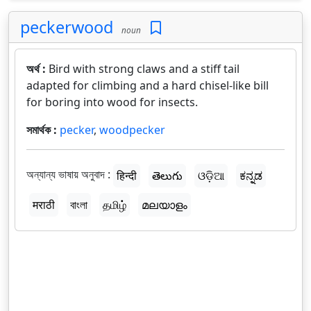
peckerwood
noun
অর্থ :
Bird with strong claws and a stiff tail
adapted for climbing and a hard chisel-like bill
for boring into wood for insects.
সমার্থক :
pecker
,
woodpecker
অন্যান্য ভাষায় অনুবাদ :
हिन्दी
తెలుగు
ଓଡ଼ିଆ
ಕನ್ನಡ
मराठी
বাংলা
தமிழ்
മലയാളം