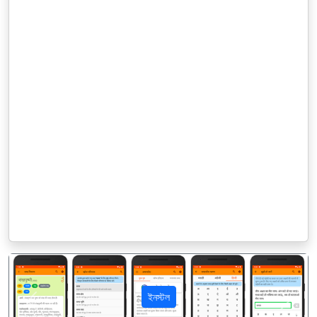
ইনস্টল
पिछला
अगला