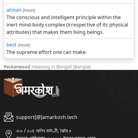
atman
(noun)
The conscious and intelligent principle within the
inert mind-body complex (irrespective of its physical
attributes) that makes them living beings.
best
(noun)
The supreme effort one can make.
Peckerwood
meaning in Bengali (Bangla).
support[@]amarkosh.tech
এ-৮ / ৫০৪ আলিব কাউণ্টী, সৈক্টর ৫