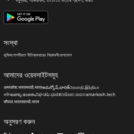
বসুন্ধরা, গাজিয়াবাদ, ২০১০১২ উত্তর প্রদেশ, ভারত
সংস্থা
ভূমিকা
গোপনীয়তা নীতি
ব্যবহারের নিয়মাবলী
যোগাযোগ
আমাদের ওয়েবসাইটসমূহ
अमरकोश.भारत
मराठी.भारत
అమర్కోష్.భారత్
அகராதி.இந்தியா
നിഘണ്ടു.ഭാരതം
ನಿಘಂಟು.ಭಾರತ
ଅଭିଧାନ.ଭାରତ
amarkosh.tech
चौपाल.भारत
सारथी.भारत
অনুসরণ করুন