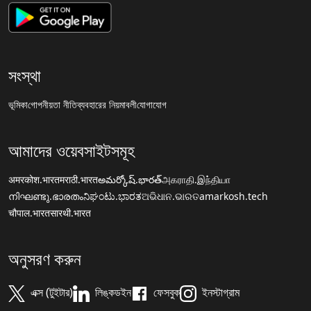
সংস্থা
ভূমিকা
গোপনীয়তা নীতি
ব্যবহারের নিয়মাবলী
যোগাযোগ
আমাদের ওয়েবসাইটসমূহ
अमरकोश.भारत
मराठी.भारत
అమర్కోష్.భారత్
அகராதி.இந்தியா
നിഘണ്ടു.ഭാരതം
ನಿಘಂಟು.ಭಾರತ
ଅଭିଧାନ.ଭାରତ
amarkosh.tech
चौपाल.भारत
सारथी.भारत
অনুসরণ করুন
এক্স (টুইটার)
লিঙ্কডইন
ফেসবুক
ইনস্টাগ্রাম