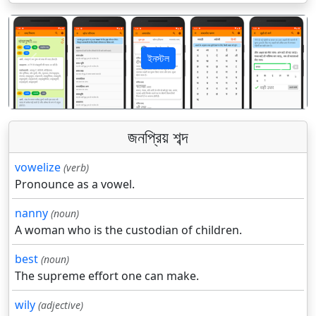
ইনস্টল
पिछला
अगला
জনপ্রিয় শব্দ
vowelize
(verb)
Pronounce as a vowel.
nanny
(noun)
A woman who is the custodian of children.
best
(noun)
The supreme effort one can make.
wily
(adjective)