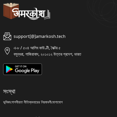
support[@]amarkosh.tech
এ-৮ / ৫০৪ আলিব কাউণ্টী, সৈক্টর ৫
বসুন্ধরা, গাজিয়াবাদ, ২০১০১২ উত্তর প্রদেশ, ভারত
সংস্থা
ভূমিকা
গোপনীয়তা নীতি
ব্যবহারের নিয়মাবলী
যোগাযোগ