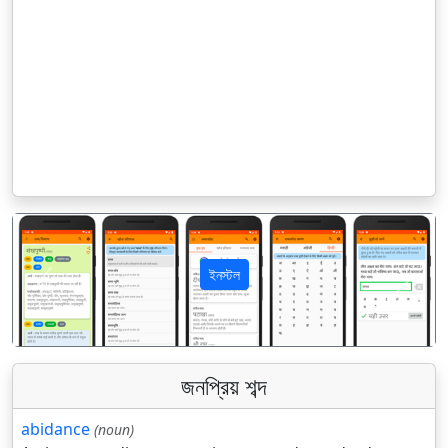
ইনস্টল
पिछला
अगला
জনপ্রিয় শব্দ
abidance
(noun)