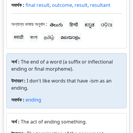
সমার্থক :
final result
,
outcome
,
result
,
resultant
অন্যান্য ভাষায় অনুবাদ :
తెలుగు
हिन्दी
ಕನ್ನಡ
ଓଡ଼ିଆ
मराठी
বাংলা
தமிழ்
മലയാളം
অর্থ :
The end of a word (a suffix or inflectional
ending or final morpheme).
উদাহরণ :
I don't like words that have -ism as an
ending.
সমার্থক :
ending
অর্থ :
The act of ending something.