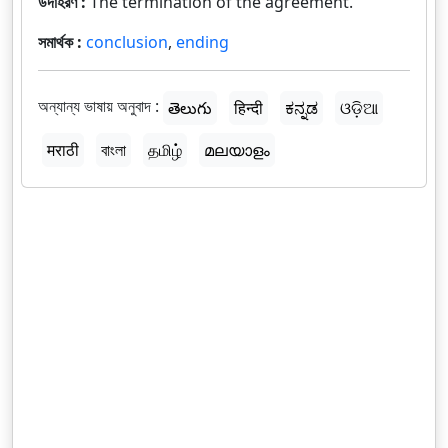
উদাহরণ :
The termination of the agreement.
সমার্থক :
conclusion
,
ending
অন্যান্য ভাষায় অনুবাদ :
తెలుగు
हिन्दी
ಕನ್ನಡ
ଓଡ଼ିଆ
मराठी
বাংলা
தமிழ்
മലയാളം