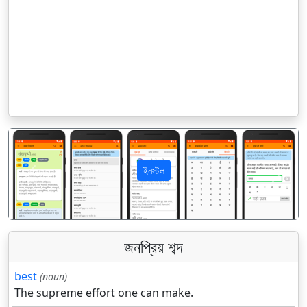
ইনস্টল
पिछला
अगला
জনপ্রিয় শব্দ
best
(noun)
The supreme effort one can make.