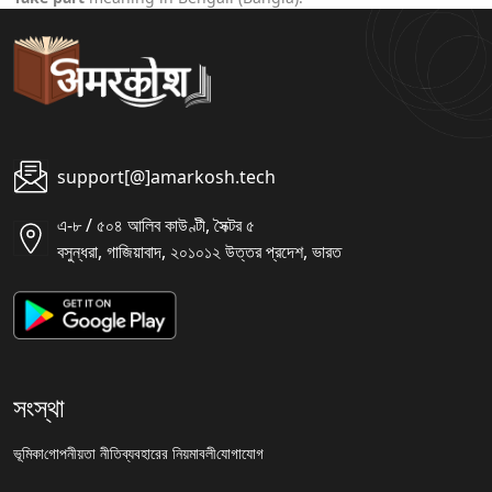
support[@]amarkosh.tech
এ-৮ / ৫০৪ আলিব কাউণ্টী, সৈক্টর ৫
বসুন্ধরা, গাজিয়াবাদ, ২০১০১২ উত্তর প্রদেশ, ভারত
সংস্থা
ভূমিকা
গোপনীয়তা নীতি
ব্যবহারের নিয়মাবলী
যোগাযোগ