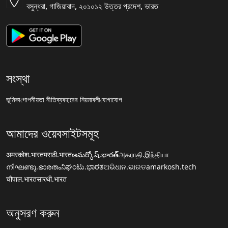
বসুন্ধরা, গাজিয়াবাদ, ২০১০১২ উত্তর প্রদেশ, ভারত
সংস্থা
ভূমিকা
গোপনীয়তা নীতি
ব্যবহারের নিয়মাবলী
যোগাযোগ
আমাদের ওয়েবসাইটসমূহ
अमरकोश.भारत
मराठी.भारत
అమర్కోష్.భారత్
அகராதி.இந்தியா
നിഘണ്ടു.ഭാരതം
ನಿಘಂಟು.ಭಾರತ
ଅଭିଧାନ.ଭାରତ
amarkosh.tech
चौपाल.भारत
सारथी.भारत
অনুসরণ করুন