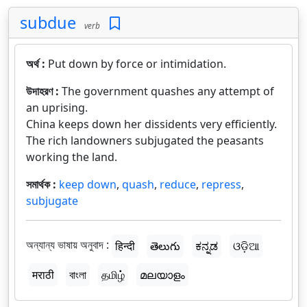
subdue
verb
অর্থ :
Put down by force or intimidation.
উদাহরণ :
The government quashes any attempt of
an uprising.
China keeps down her dissidents very efficiently.
The rich landowners subjugated the peasants
working the land.
সমার্থক :
keep down
,
quash
,
reduce
,
repress
,
subjugate
অন্যান্য ভাষায় অনুবাদ :
हिन्दी
తెలుగు
ಕನ್ನಡ
ଓଡ଼ିଆ
मराठी
বাংলা
தமிழ்
മലയാളം