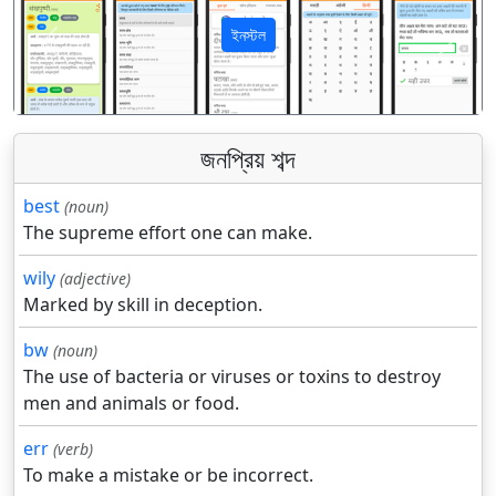
ইনস্টল
पिछला
अगला
জনপ্রিয় শব্দ
best
(noun)
The supreme effort one can make.
wily
(adjective)
Marked by skill in deception.
bw
(noun)
The use of bacteria or viruses or toxins to destroy
men and animals or food.
err
(verb)
To make a mistake or be incorrect.