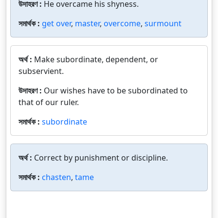
উদাহরণ :
He overcame his shyness.
সমার্থক :
get over
,
master
,
overcome
,
surmount
অর্থ :
Make subordinate, dependent, or
subservient.
উদাহরণ :
Our wishes have to be subordinated to
that of our ruler.
সমার্থক :
subordinate
অর্থ :
Correct by punishment or discipline.
সমার্থক :
chasten
,
tame