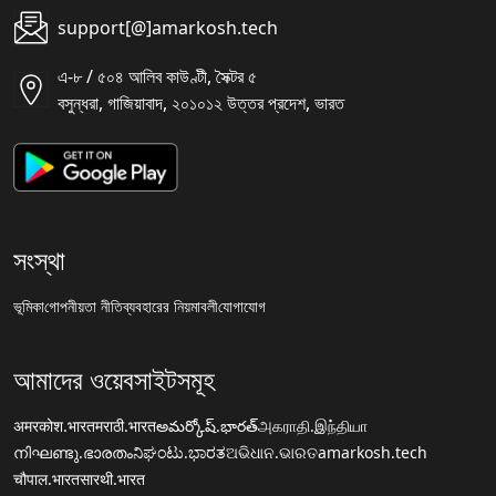
support[@]amarkosh.tech
এ-৮ / ৫০৪ আলিব কাউণ্টী, সৈক্টর ৫
বসুন্ধরা, গাজিয়াবাদ, ২০১০১২ উত্তর প্রদেশ, ভারত
সংস্থা
ভূমিকা
গোপনীয়তা নীতি
ব্যবহারের নিয়মাবলী
যোগাযোগ
আমাদের ওয়েবসাইটসমূহ
अमरकोश.भारत
मराठी.भारत
అమర్కోష్.భారత్
அகராதி.இந்தியா
നിഘണ്ടു.ഭാരതം
ನಿಘಂಟು.ಭಾರತ
ଅଭିଧାନ.ଭାରତ
amarkosh.tech
चौपाल.भारत
सारथी.भारत