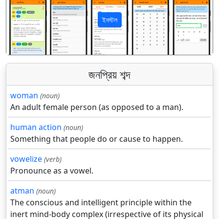
ইনস্টল
पिछला
अगला
জনপ্রিয় শব্দ
woman
(noun)
An adult female person (as opposed to a man).
human action
(noun)
Something that people do or cause to happen.
vowelize
(verb)
Pronounce as a vowel.
atman
(noun)
The conscious and intelligent principle within the
inert mind-body complex (irrespective of its physical