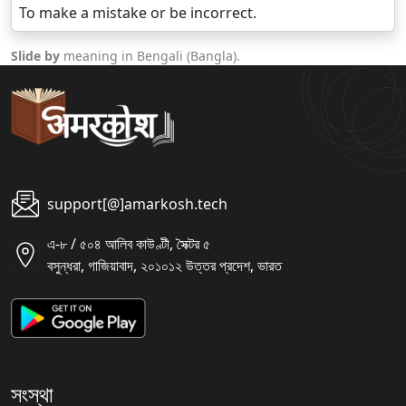
To make a mistake or be incorrect.
Slide by
meaning in Bengali (Bangla).
support[@]amarkosh.tech
এ-৮ / ৫০৪ আলিব কাউণ্টী, সৈক্টর ৫
বসুন্ধরা, গাজিয়াবাদ, ২০১০১২ উত্তর প্রদেশ, ভারত
সংস্থা