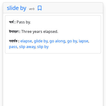
slide by
verb
অর্থ :
Pass by.
উদাহরণ :
Three years elapsed.
সমার্থক :
elapse
,
glide by
,
go along
,
go by
,
lapse
,
pass
,
slip away
,
slip by