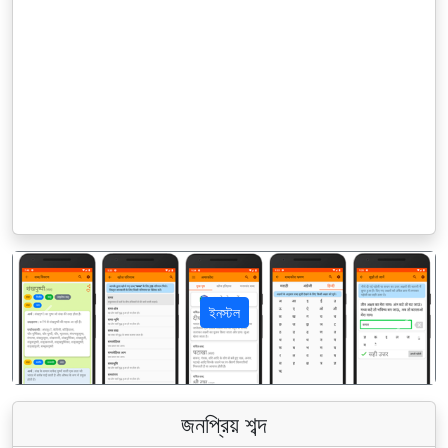
ইনস্টল
पिछला
अगला
জনপ্রিয় শব্দ