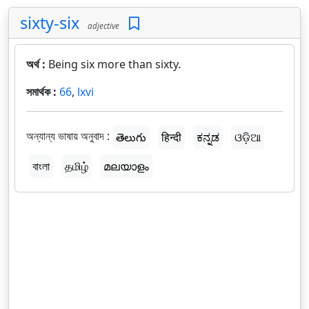
sixty-six
adjective
অর্থ :
Being six more than sixty.
সমার্থক :
66
,
lxvi
অন্যান্য ভাষায় অনুবাদ :
తెలుగు
हिन्दी
ಕನ್ನಡ
ଓଡ଼ିଆ
বাংলা
தமிழ்
മലയാളം