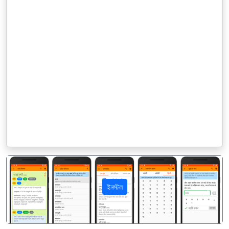
ইনস্টল
पिछला
अगला