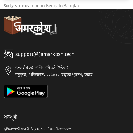
Sixty-six
meaning in Bengali (Bangla).
support[@]amarkosh.tech
এ-৮ / ৫০৪ আলিব কাউণ্টী, সৈক্টর ৫
বসুন্ধরা, গাজিয়াবাদ, ২০১০১২ উত্তর প্রদেশ, ভারত
সংস্থা
ভূমিকা
গোপনীয়তা নীতি
ব্যবহারের নিয়মাবলী
যোগাযোগ