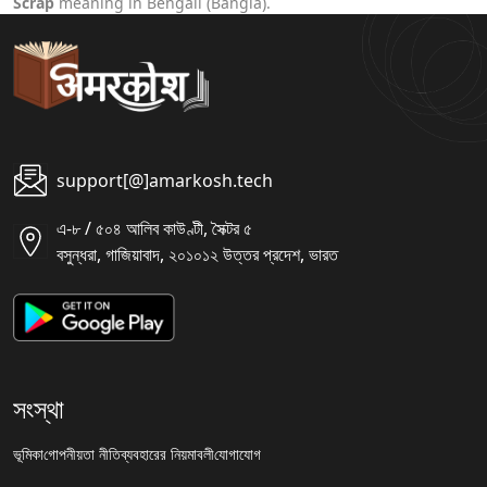
Scrap
meaning in Bengali (Bangla).
support[@]amarkosh.tech
এ-৮ / ৫০৪ আলিব কাউণ্টী, সৈক্টর ৫
বসুন্ধরা, গাজিয়াবাদ, ২০১০১২ উত্তর প্রদেশ, ভারত
সংস্থা
ভূমিকা
গোপনীয়তা নীতি
ব্যবহারের নিয়মাবলী
যোগাযোগ