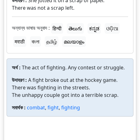
উদাহরণ :
She jotted it on a scrap of paper.
There was not a scrap left.
অন্যান্য ভাষায় অনুবাদ :
हिन्दी
తెలుగు
ಕನ್ನಡ
ଓଡ଼ିଆ
मराठी
বাংলা
தமிழ்
മലയാളം
অর্থ :
The act of fighting. Any contest or struggle.
উদাহরণ :
A fight broke out at the hockey game.
There was fighting in the streets.
The unhappy couple got into a terrible scrap.
সমার্থক :
combat
,
fight
,
fighting