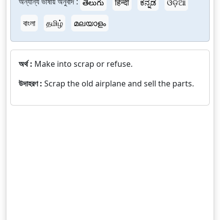
অন্যান্য ভাষায় অনুবাদ :
తెలుగు
हिन्दी
ಕನ್ನಡ
ଓଡ଼ିଆ
বাংলা
தமிழ்
മലയാളം
অর্থ :
Make into scrap or refuse.
উদাহরণ :
Scrap the old airplane and sell the parts.