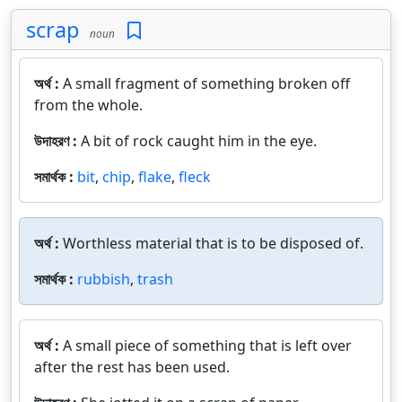
scrap
noun
অর্থ :
A small fragment of something broken off
from the whole.
উদাহরণ :
A bit of rock caught him in the eye.
সমার্থক :
bit
,
chip
,
flake
,
fleck
অর্থ :
Worthless material that is to be disposed of.
সমার্থক :
rubbish
,
trash
অর্থ :
A small piece of something that is left over
after the rest has been used.