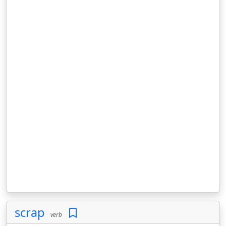
scrap
verb