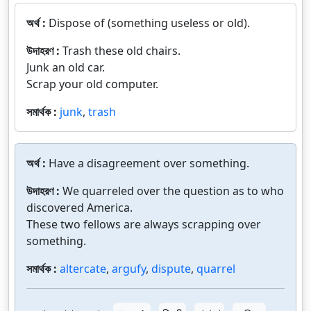
অর্থ :
Dispose of (something useless or old).
উদাহরণ :
Trash these old chairs.
Junk an old car.
Scrap your old computer.
সমার্থক :
junk
,
trash
অর্থ :
Have a disagreement over something.
উদাহরণ :
We quarreled over the question as to who
discovered America.
These two fellows are always scrapping over
something.
সমার্থক :
altercate
,
argufy
,
dispute
,
quarrel