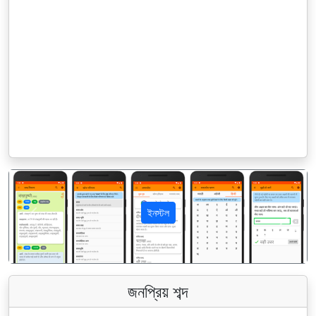
ইনস্টল
पिछला
अगला
জনপ্রিয় শব্দ