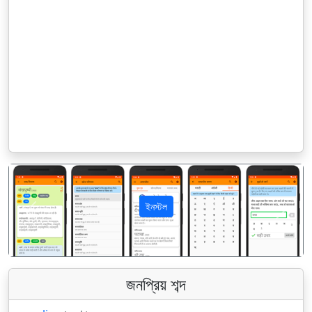
ইনস্টল
पिछला
अगला
জনপ্রিয় শব্দ