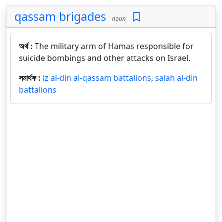
qassam brigades
noun
অর্থ :
The military arm of Hamas responsible for
suicide bombings and other attacks on Israel.
সমার্থক :
iz al-din al-qassam battalions
,
salah al-din
battalions