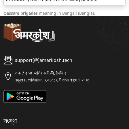
Qassam brigades
meaning in Bengali (Bangla).
support[@]amarkosh.tech
এ-৮ / ৫০৪ আলিব কাউণ্টী, সৈক্টর ৫
বসুন্ধরা, গাজিয়াবাদ, ২০১০১২ উত্তর প্রদেশ, ভারত
সংস্থা