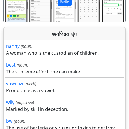
ইনস্টল
पिछला
अगला
জনপ্রিয় শব্দ
nanny
(noun)
A woman who is the custodian of children.
best
(noun)
The supreme effort one can make.
vowelize
(verb)
Pronounce as a vowel.
wily
(adjective)
Marked by skill in deception.
bw
(noun)
The use of bacteria or viruses or toxins to destroy