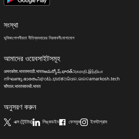
সংস্থা
ভূমিকা
গোপনীয়তা নীতি
ব্যবহারের নিয়মাবলী
যোগাযোগ
আমাদের ওয়েবসাইটসমূহ
अमरकोश.भारत
मराठी.भारत
అమర్కోష్.భారత్
அகராதி.இந்தியா
നിഘണ്ടു.ഭാരതം
ನಿಘಂಟು.ಭಾರತ
ଅଭିଧାନ.ଭାରତ
amarkosh.tech
चौपाल.भारत
सारथी.भारत
অনুসরণ করুন
এক্স (টুইটার)
লিঙ্কডইন
ফেসবুক
ইনস্টাগ্রাম