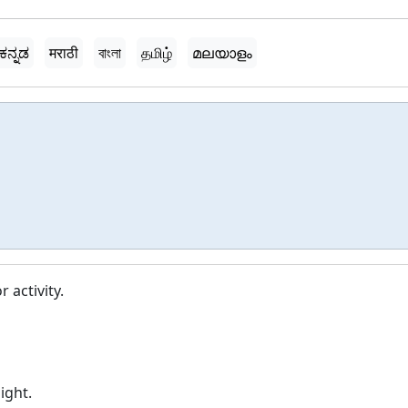
ಕನ್ನಡ
मराठी
বাংলা
தமிழ்
മലയാളം
 activity.
ight.