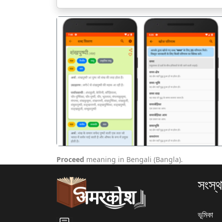
पिछला
Proceed
meaning in Bengali (Bangla).
সংস্থ
ভূমিকা