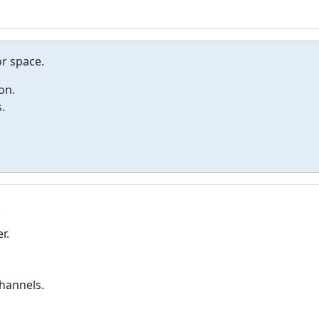
r space.
on.
.
.
r.
hannels.