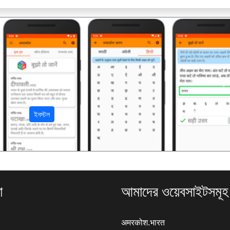
अ
ইনস্টল
া
আমাদের ওয়েবসাইটসমূহ
अमरकोश.भारत