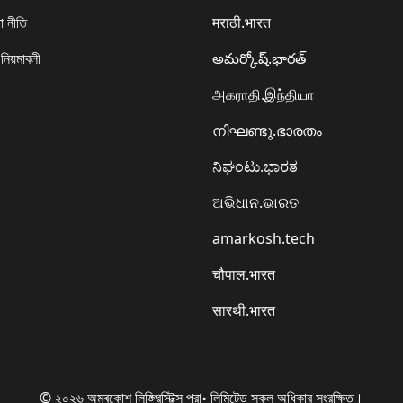
া নীতি
मराठी.भारत
 নিয়মাবলী
అమర్కోష్.భారత్
அகராதி.இந்தியா
നിഘണ്ടു.ഭാരതം
ನಿಘಂಟು.ಭಾರತ
ଅଭିଧାନ.ଭାରତ
amarkosh.tech
चौपाल.भारत
सारथी.भारत
© ২০২৬ অমৰকোশ লিঙ্গ্ৱিস্টিক্স প্রা॰ লিমিটেড সকল অধিকার সংরক্ষিত।