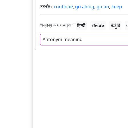
সমার্থক :
continue
,
go along
,
go on
,
keep
অন্যান্য ভাষায় অনুবাদ :
हिन्दी
తెలుగు
ಕನ್ನಡ
Antonym meaning