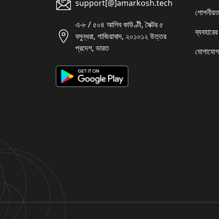
support[@]amarkosh.tech
গোপনীয়ত
এ-৮ / ৫০৪ আলিব কাউণ্টী, সৈক্টর ৫
ব্যবহারের
বসুন্ধরা, গাজিয়াবাদ, ২০১০১২ উত্তর
প্রদেশ, ভারত
যোগাযোগ