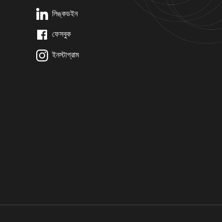
লিঙ্কডইন
ফেসবুক
ইনস্টাগ্রাম