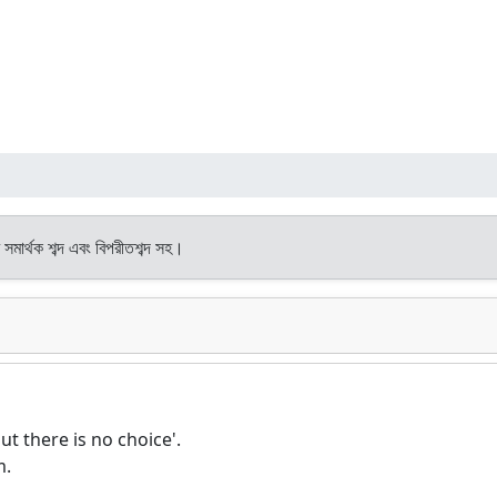
 সমার্থক শব্দ এবং বিপরীতশব্দ সহ।
ut there is no choice'.
m.