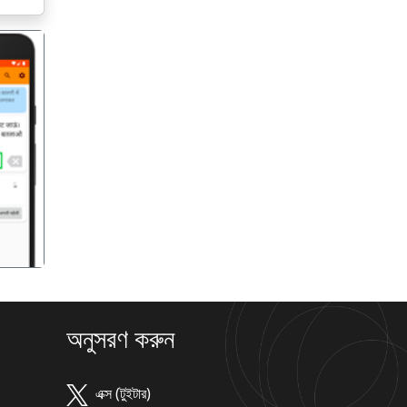
गला
অনুসরণ করুন
এক্স (টুইটার)