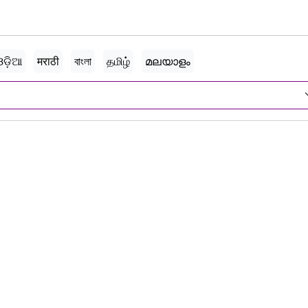
ଓଡ଼ିଆ
मराठी
বাংলা
தமிழ்
മലയാളം