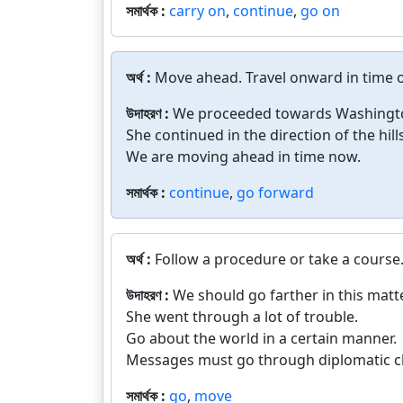
সমার্থক :
carry on
,
continue
,
go on
অর্থ :
Move ahead. Travel onward in time o
উদাহরণ :
We proceeded towards Washingt
She continued in the direction of the hills
We are moving ahead in time now.
সমার্থক :
continue
,
go forward
অর্থ :
Follow a procedure or take a course
উদাহরণ :
We should go farther in this matte
She went through a lot of trouble.
Go about the world in a certain manner.
Messages must go through diplomatic c
সমার্থক :
go
,
move