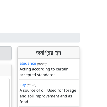
জনপ্রিয় শব্দ
abidance
(noun)
Acting according to certain
accepted standards.
soy
(noun)
A source of oil. Used for forage
and soil improvement and as
food.