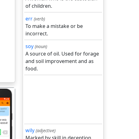
of children.
err
(verb)
To make a mistake or be
incorrect.
soy
(noun)
A source of oil. Used for forage
and soil improvement and as
food.
wily
(adjective)
गला
Marked by skill in deception.