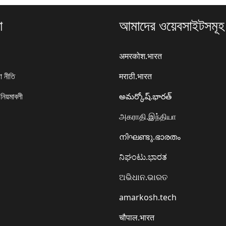
া
আমাদের ওয়েবসাইটসমূহ
अमरकोश.भारत
া নীতি
मराठी.भारत
 নিয়মাবলী
అమర్కోష్.భారత్
அகராதி.இந்தியா
നിഘണ്ടു.ഭാരതം
ನಿಘಂಟು.ಭಾರತ
ଅଭିଧାନ.ଭାରତ
amarkosh.tech
चौपाल.भारत