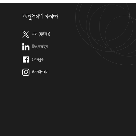
অনুসরণ করুন
এক্স (টুইটার)
লিঙ্কডইন
ফেসবুক
ইনস্টাগ্রাম