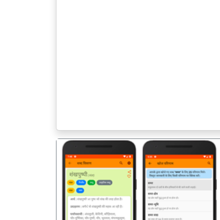
पिछला