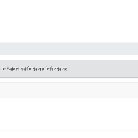
থ এবং উদাহরণ সমার্থক শব্দ এবং বিপরীতশব্দ সহ।