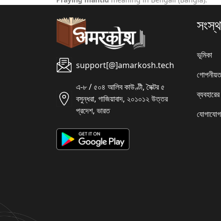
সংস্থ
ভূমিকা
support[@]amarkosh.tech
গোপনীয়ত
এ-৮ / ৫০৪ আলিব কাউণ্টী, সৈক্টর ৫
ব্যবহারের
বসুন্ধরা, গাজিয়াবাদ, ২০১০১২ উত্তর
প্রদেশ, ভারত
যোগাযোগ