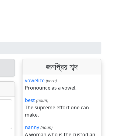
জনপ্রিয় শব্দ
vowelize
(verb)
Pronounce as a vowel.
best
(noun)
The supreme effort one can
make.
nanny
(noun)
A woman who is the custodian