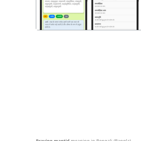
Praying mantid
meaning in Bengali (Bangla).