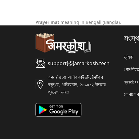
Prayer mat
meaning in Bengali (Bangla).
সংস্থ
ভূমিকা
support[@]amarkosh.tech
গোপনীয়ত
এ-৮ / ৫০৪ আলিব কাউণ্টী, সৈক্টর ৫
ব্যবহারের
বসুন্ধরা, গাজিয়াবাদ, ২০১০১২ উত্তর
প্রদেশ, ভারত
যোগাযোগ