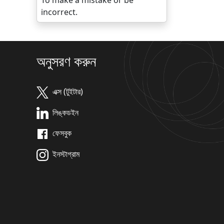
To make a mistake or be
incorrect.
অনুসরণ করুন
এক্স (টুইটার)
লিঙ্কডইন
ফেসবুক
ইনস্টাগ্রাম