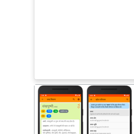
पिछला