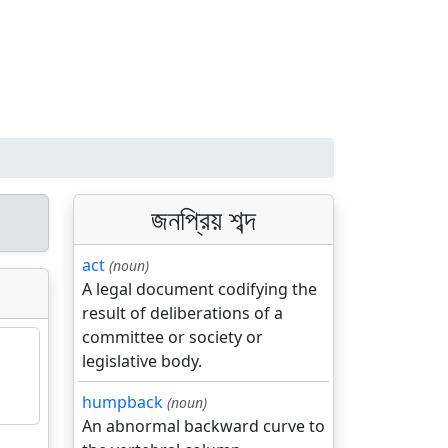
জনপ্রিয় শব্দ
act
(noun)
A legal document codifying the
result of deliberations of a
committee or society or
legislative body.
humpback
(noun)
An abnormal backward curve to