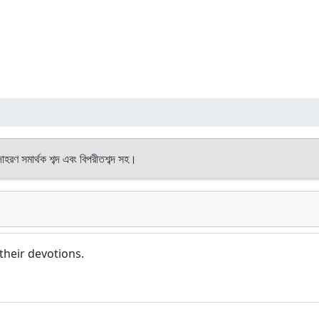
দাহরণ সমার্থক শব্দ এবং বিপরীতশব্দ সহ।
their devotions.