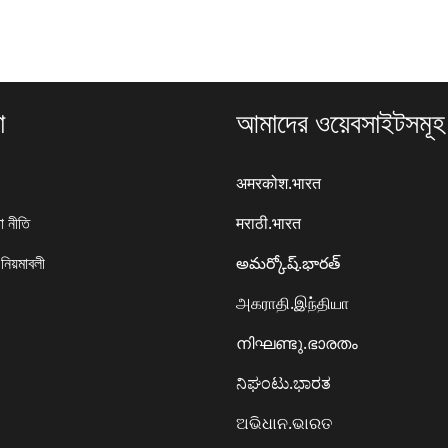
া
আমাদের ওয়েবসাইটসমূহ
अमरकोश.भारत
া নীতি
मराठी.भारत
 নিয়মাবলী
అమర్కోష్.భారత్
அகராதி.இந்தியா
നിഘണ്ടു.ഭാരതം
ನಿಘಂಟು.ಭಾರತ
ଅଭିଧାନ.ଭାରତ