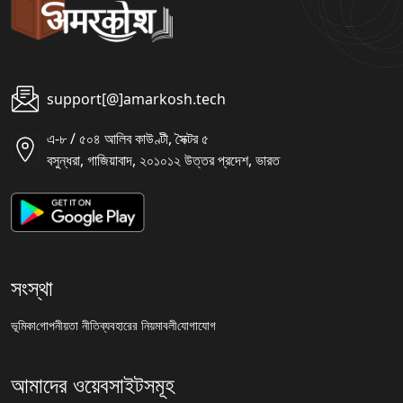
support[@]amarkosh.tech
এ-৮ / ৫০৪ আলিব কাউণ্টী, সৈক্টর ৫
বসুন্ধরা, গাজিয়াবাদ, ২০১০১২ উত্তর প্রদেশ, ভারত
সংস্থা
ভূমিকা
গোপনীয়তা নীতি
ব্যবহারের নিয়মাবলী
যোগাযোগ
আমাদের ওয়েবসাইটসমূহ