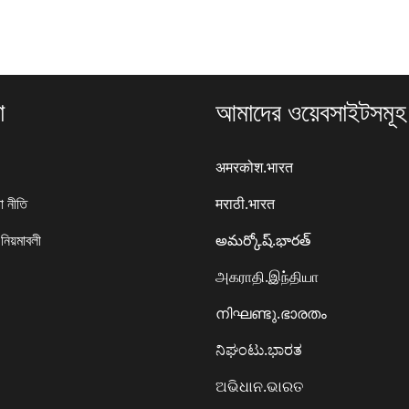
া
আমাদের ওয়েবসাইটসমূহ
अमरकोश.भारत
া নীতি
मराठी.भारत
 নিয়মাবলী
అమర్కోష్.భారత్
அகராதி.இந்தியா
നിഘണ്ടു.ഭാരതം
ನಿಘಂಟು.ಭಾರತ
ଅଭିଧାନ.ଭାରତ