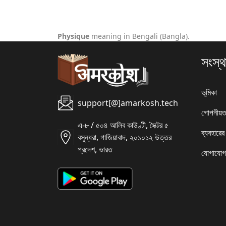
Physique
meaning in Bengali (Bangla).
সংস্থ
ভূমিকা
support[@]amarkosh.tech
গোপনীয়ত
এ-৮ / ৫০৪ আলিব কাউণ্টী, সৈক্টর ৫
ব্যবহারের
বসুন্ধরা, গাজিয়াবাদ, ২০১০১২ উত্তর
প্রদেশ, ভারত
যোগাযোগ