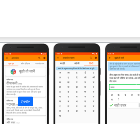
अ
ইনস্টল