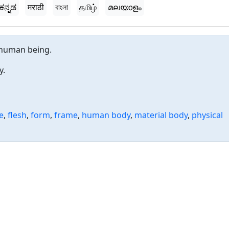
ಕನ್ನಡ
मराठी
বাংলা
தமிழ்
മലയാളം
 human being.
y.
e
,
flesh
,
form
,
frame
,
human body
,
material body
,
physical