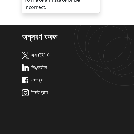
To make a mistake or be
incorrect.
অনুসরণ করুন
এক্স (টুইটার)
লিঙ্কডইন
ফেসবুক
ইনস্টাগ্রাম