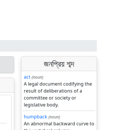
জনপ্রিয় শব্দ
act
(noun)
A legal document codifying the
result of deliberations of a
committee or society or
legislative body.
humpback
(noun)
An abnormal backward curve to