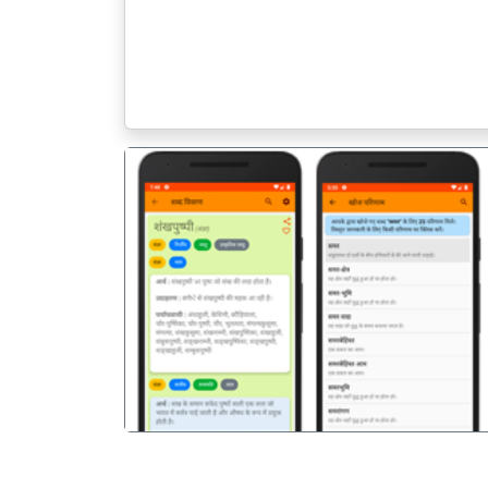
पिछला