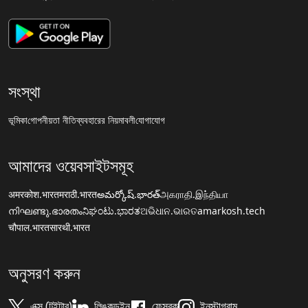
সংস্থা
ভূমিকা
গোপনীয়তা নীতি
ব্যবহারের নিয়মাবলী
যোগাযোগ
আমাদের ওয়েবসাইটসমূহ
अमरकोश.भारत
मराठी.भारत
అమర్కోష్.భారత్
அகராதி.இந்தியா
നിഘണ്ടു.ഭാരതം
ನಿಘಂಟು.ಭಾರತ
ଅଭିଧାନ.ଭାରତ
amarkosh.tech
चौपाल.भारत
सारथी.भारत
অনুসরণ করুন
এক্স (টুইটার)
লিঙ্কডইন
ফেসবুক
ইনস্টাগ্রাম