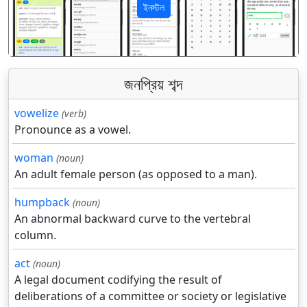
ইনস্টল
पिछला
अगला
জনপ্রিয় শব্দ
vowelize
(verb)
Pronounce as a vowel.
woman
(noun)
An adult female person (as opposed to a man).
humpback
(noun)
An abnormal backward curve to the vertebral
column.
act
(noun)
A legal document codifying the result of
deliberations of a committee or society or legislative