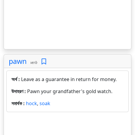
pawn
verb
অর্থ :
Leave as a guarantee in return for money.
উদাহরণ :
Pawn your grandfather's gold watch.
সমার্থক :
hock
,
soak