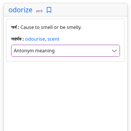
odorize
verb
অর্থ :
Cause to smell or be smelly.
সমার্থক :
odourise
,
scent
Antonym meaning