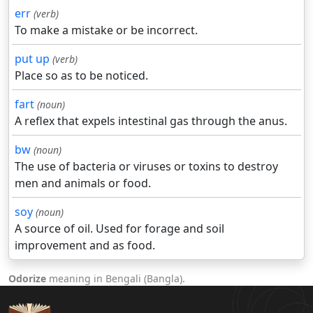
err
(verb)
To make a mistake or be incorrect.
put up
(verb)
Place so as to be noticed.
fart
(noun)
A reflex that expels intestinal gas through the anus.
bw
(noun)
The use of bacteria or viruses or toxins to destroy
men and animals or food.
soy
(noun)
A source of oil. Used for forage and soil
improvement and as food.
Odorize
meaning in Bengali (Bangla).