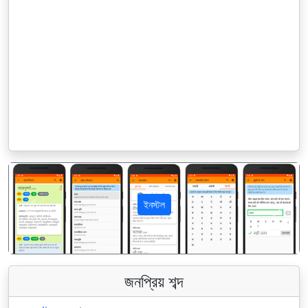
ইনস্টল
पिछला
अगला
জনপ্রিয় শব্দ