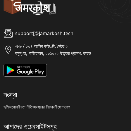
support[@]amarkosh.tech
এ-৮ / ৫০৪ আলিব কাউণ্টী, সৈক্টর ৫
বসুন্ধরা, গাজিয়াবাদ, ২০১০১২ উত্তর প্রদেশ, ভারত
সংস্থা
ভূমিকা
গোপনীয়তা নীতি
ব্যবহারের নিয়মাবলী
যোগাযোগ
আমাদের ওয়েবসাইটসমূহ