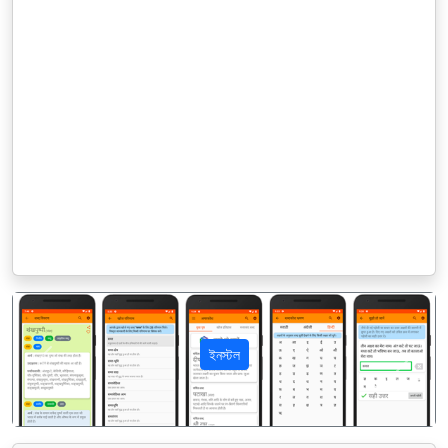
ইনস্টল
पिछला
अगला