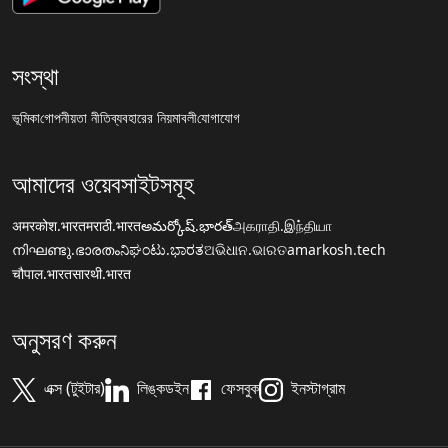
সংস্থা
ভূমিকা
গোপনীয়তা নীতি
ব্যবহারের নিয়মাবলী
যোগাযোগ
আমাদের ওয়েবসাইটসমূহ
अमरकोश.भारत
मराठी.भारत
అమర్కోష్.భారత్
அகராதி.இந்தியா
നിഘണ്ടു.ഭാരതം
ನಿಘಂಟು.ಭಾರತ
ଅଭିଧାନ.ଭାରତ
amarkosh.tech
चौपाल.भारत
सारथी.भारत
অনুসরণ করুন
এক্স (টুইটার)
লিঙ্কডইন
ফেসবুক
ইনস্টাগ্রাম