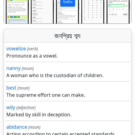
ইনস্টল
पिछला
अगला
জনপ্রিয় শব্দ
vowelize
(verb)
Pronounce as a vowel.
nanny
(noun)
A woman who is the custodian of children.
best
(noun)
The supreme effort one can make.
wily
(adjective)
Marked by skill in deception.
abidance
(noun)
Acting according to certain accepted standards.