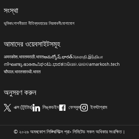
সংস্থা
ভূমিকা
গোপনীয়তা নীতি
ব্যবহারের নিয়মাবলী
যোগাযোগ
আমাদের ওয়েবসাইটসমূহ
अमरकोश.भारत
मराठी.भारत
అమర్కోష్.భారత్
அகராதி.இந்தியா
നിഘണ്ടു.ഭാരതം
ನಿಘಂಟು.ಭಾರತ
ଅଭିଧାନ.ଭାରତ
amarkosh.tech
चौपाल.भारत
सारथी.भारत
অনুসরণ করুন
এক্স (টুইটার)
লিঙ্কডইন
ফেসবুক
ইনস্টাগ্রাম
© ২০২৬ অমৰকোশ লিঙ্গ্ৱিস্টিক্স প্রা॰ লিমিটেড সকল অধিকার সংরক্ষিত।