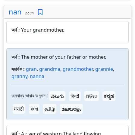
nan
noun
অর্থ :
Your grandmother.
অর্থ :
The mother of your father or mother.
সমার্থক :
gran
,
grandma
,
grandmother
,
grannie
,
granny
,
nanna
অন্যান্য ভাষায় অনুবাদ :
తెలుగు
हिन्दी
ଓଡ଼ିଆ
ಕನ್ನಡ
मराठी
বাংলা
தமிழ்
മലയാളം
অর্থ :
A river of western Thailand flowing