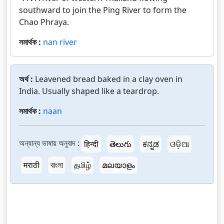
southward to join the Ping River to form the
Chao Phraya.
সমার্থক :
nan river
অর্থ :
Leavened bread baked in a clay oven in
India. Usually shaped like a teardrop.
সমার্থক :
naan
অন্যান্য ভাষায় অনুবাদ :
हिन्दी
తెలుగు
ಕನ್ನಡ
ଓଡ଼ିଆ
मराठी
বাংলা
தமிழ்
മലയാളം