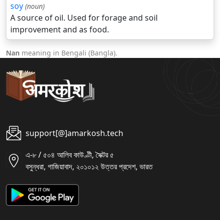
soy
(noun)
A source of oil. Used for forage and soil
improvement and as food.
Nan
meaning in Bengali (Bangla).
support[@]amarkosh.tech
এ-৮ / ৫০৪ আলিব কাউণ্টী, সৈক্টর ৫
বসুন্ধরা, গাজিয়াবাদ, ২০১০১২ উত্তর প্রদেশ, ভারত