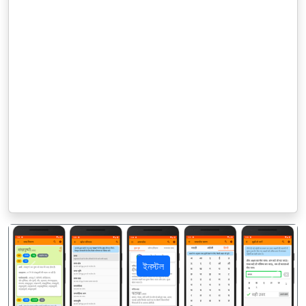
ইনস্টল
पिछला
अगला