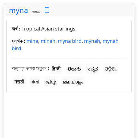
myna
noun
অর্থ :
Tropical Asian starlings.
সমার্থক :
mina
,
minah
,
myna bird
,
mynah
,
mynah
bird
অন্যান্য ভাষায় অনুবাদ :
हिन्दी
తెలుగు
ಕನ್ನಡ
ଓଡ଼ିଆ
मराठी
বাংলা
தமிழ்
മലയാളം