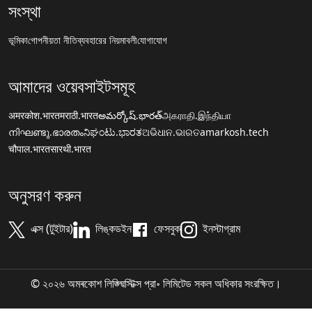
সংস্থা
ভূমিকা
গোপনীয়তা নীতি
ব্যবহারের নিয়মাবলী
যোগাযোগ
আমাদের ওয়েবসাইটসমূহ
अमरकोश.भारत
मराठी.भारत
అమర్కోష్.భారత్
அகராதி.இந்தியா
നിഘണ്ടു.ഭാരതം
ನಿಘಂಟು.ಭಾರತ
ଅଭିଧାନ.ଭାରତ
amarkosh.tech
चौपाल.भारत
सारथी.भारत
অনুসরণ করুন
এক্স (টুইটার)
লিঙ্কডইন
ফেসবুক
ইনস্টাগ্রাম
© ২০২৬ অমৰকোশ লিঙ্গ্ৱিস্টিক্স প্রা॰ লিমিটেড সকল অধিকার সংরক্ষিত।