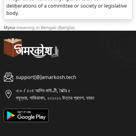
deliberations of a committee or society or legislative
body.
Myna
meaning in Bengali (Bangla).
support[@]amarkosh.tech
এ-৮ / ৫০৪ আলিব কাউণ্টী, সৈক্টর ৫
বসুন্ধরা, গাজিয়াবাদ, ২০১০১২ উত্তর প্রদেশ, ভারত