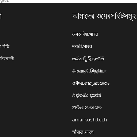
া
আমাদের ওয়েবসাইটসমূহ
अमरकोश.भारत
া নীতি
मराठी.भारत
 নিয়মাবলী
అమర్కోష్.భారత్
அகராதி.இந்தியா
നിഘണ്ടു.ഭാരതം
ನಿಘಂಟು.ಭಾರತ
ଅଭିଧାନ.ଭାରତ
amarkosh.tech
चौपाल.भारत