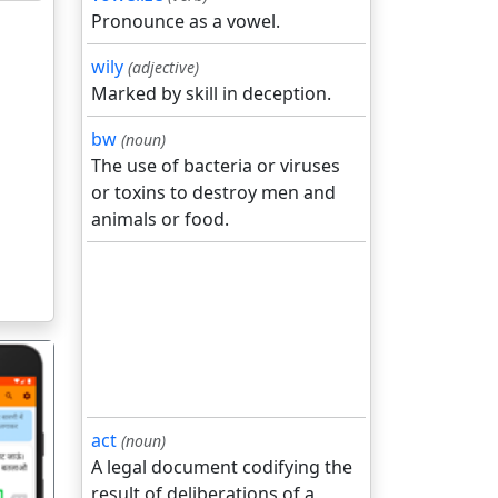
Pronounce as a vowel.
wily
(adjective)
Marked by skill in deception.
bw
(noun)
The use of bacteria or viruses
or toxins to destroy men and
animals or food.
act
(noun)
A legal document codifying the
result of deliberations of a
गला