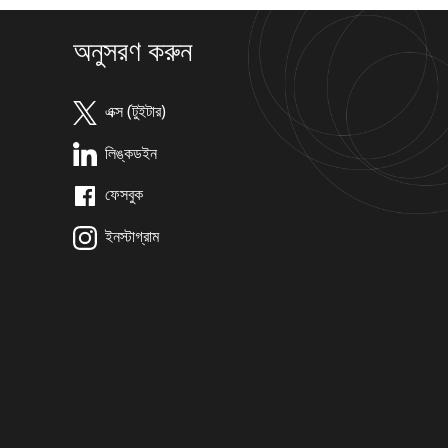
অনুসরণ করুন
এক্স (টুইটার)
লিঙ্কডইন
ফেসবুক
ইনস্টাগ্রাম