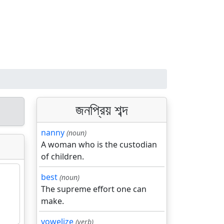
জনপ্রিয় শব্দ
nanny
(noun)
A woman who is the custodian
of children.
best
(noun)
The supreme effort one can
make.
vowelize
(verb)