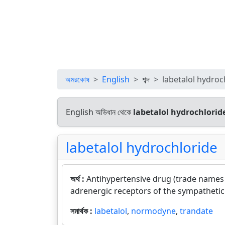
অমরকোষ
English
শব্দ
labetalol hydroc
English অভিধান থেকে
labetalol hydrochlorid
labetalol hydrochloride
অর্থ :
Antihypertensive drug (trade names
adrenergic receptors of the sympathetic
সমার্থক :
labetalol
,
normodyne
,
trandate