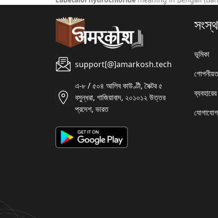
সংস্থ
ভূমিকা
support[@]amarkosh.tech
গোপনীয়ত
এ-৮ / ৫০৪ আলিব কাউণ্টী, সৈক্টর ৫
ব্যবহারের
বসুন্ধরা, গাজিয়াবাদ, ২০১০১২ উত্তর
প্রদেশ, ভারত
যোগাযোগ