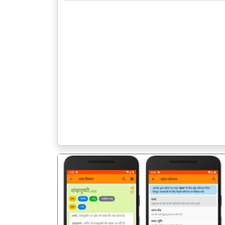
पिछला