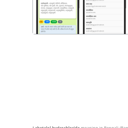
Labetalol hydrochloride
meaning in Bengali (Ban