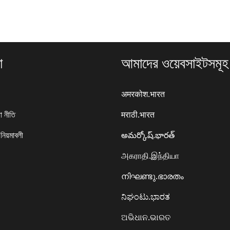
া
আমাদের ওয়েবসাইটসমূহ
अमरकोश.भारत
া নীতি
मराठी.भारत
 নিয়মাবলী
అమర్కోష్.భారత్
அகராதி.இந்தியா
നിഘണ്ടു.ഭാരതം
ನಿಘಂಟು.ಭಾರತ
ଅଭିଧାନ.ଭାରତ