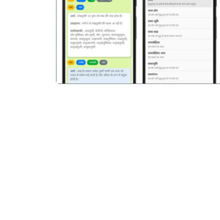
पिछला