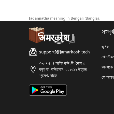
Jagannatha
meaning in Bengali (Bangla).
সংস্থ
ভূমিকা
support[@]amarkosh.tech
গোপনীয়ত
এ-৮ / ৫০৪ আলিব কাউণ্টী, সৈক্টর ৫
ব্যবহারের
বসুন্ধরা, গাজিয়াবাদ, ২০১০১২ উত্তর
প্রদেশ, ভারত
যোগাযোগ