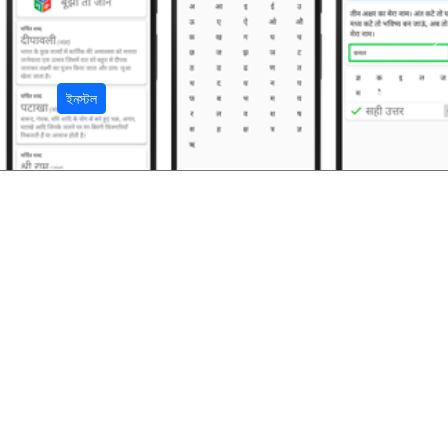
अ
ইনস্টল