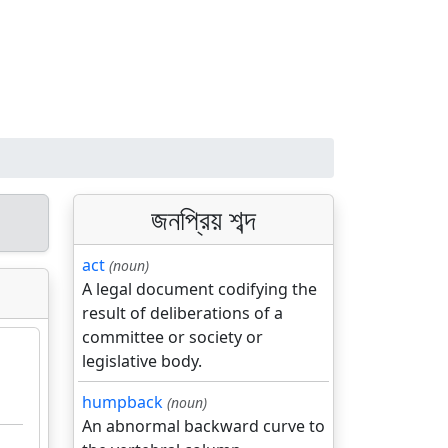
জনপ্রিয় শব্দ
act
(noun)
A legal document codifying the
result of deliberations of a
committee or society or
legislative body.
humpback
(noun)
An abnormal backward curve to