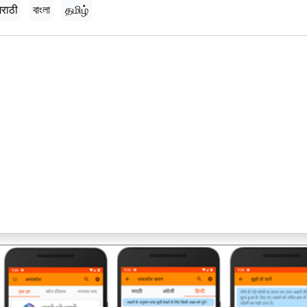
मराठी
বাংলা
தமிழ்