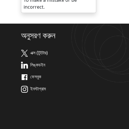
To make a mistake or be
incorrect.
অনুসরণ করুন
এক্স (টুইটার)
লিঙ্কডইন
ফেসবুক
ইনস্টাগ্রাম